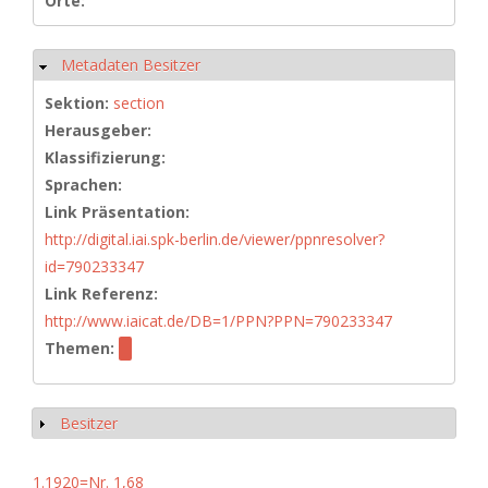
Orte:
Metadaten Besitzer
Ausblenden
Sektion:
section
Herausgeber:
Klassifizierung:
Sprachen:
Link Präsentation:
http://digital.iai.spk-berlin.de/viewer/ppnresolver?
id=790233347
Link Referenz:
http://www.iaicat.de/DB=1/PPN?PPN=790233347
Themen:
Besitzer
Anzeigen
1.1920=Nr. 1,68