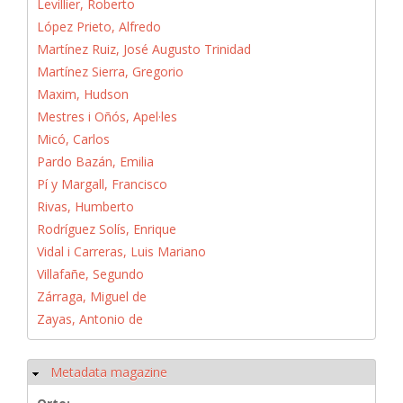
Levillier, Roberto
López Prieto, Alfredo
Martínez Ruiz, José Augusto Trinidad
Martínez Sierra, Gregorio
Maxim, Hudson
Mestres i Oñós, Apel·les
Micó, Carlos
Pardo Bazán, Emilia
Pí y Margall, Francisco
Rivas, Humberto
Rodríguez Solís, Enrique
Vidal i Carreras, Luis Mariano
Villafañe, Segundo
Zárraga, Miguel de
Zayas, Antonio de
Metadata magazine
Ausblenden