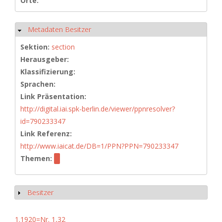
Orte:
Metadaten Besitzer
Ausblenden
Sektion:
section
Herausgeber:
Klassifizierung:
Sprachen:
Link Präsentation:
http://digital.iai.spk-berlin.de/viewer/ppnresolver?
id=790233347
Link Referenz:
http://www.iaicat.de/DB=1/PPN?PPN=790233347
Themen:
Besitzer
Anzeigen
1.1920=Nr. 1,32