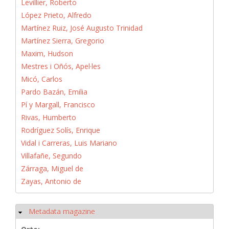
Levillier, Roberto
López Prieto, Alfredo
Martínez Ruiz, José Augusto Trinidad
Martínez Sierra, Gregorio
Maxim, Hudson
Mestres i Oñós, Apel·les
Micó, Carlos
Pardo Bazán, Emilia
Pí y Margall, Francisco
Rivas, Humberto
Rodríguez Solís, Enrique
Vidal i Carreras, Luis Mariano
Villafañe, Segundo
Zárraga, Miguel de
Zayas, Antonio de
Metadata magazine
Ausblenden