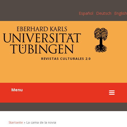
Español
Deutsch
English
REVISTAS CULTURALES 2.0
Menu
Startseite
» La cama de la novia
Sie sind hier