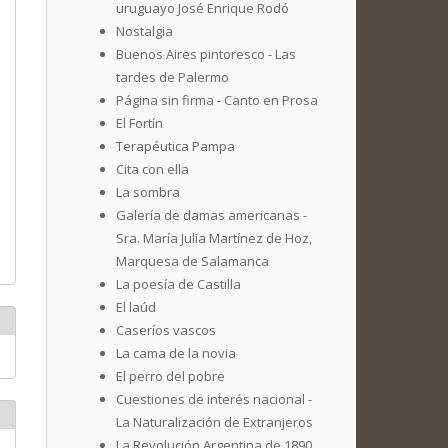
uruguayo José Enrique Rodó
Nostalgia
Buenos Aires pintoresco - Las
tardes de Palermo
Página sin firma - Canto en Prosa
El Fortín
Terapéutica Pampa
Cita con ella
La sombra
Galería de damas americanas -
Sra. María Julia Martínez de Hoz,
Marquesa de Salamanca
La poesía de Castilla
El laúd
Caseríos vascos
La cama de la novia
El perro del pobre
Cuestiones de interés nacional -
La Naturalización de Extranjeros
La Revolución Argentina de 1890