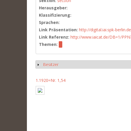
Sektion:
section
Herausgeber:
Klassifizierung:
Sprachen:
Link Präsentation:
http://digital.iai.spk-berli
Link Referenz:
http://www.iaicat.de/DB=1/P
Themen:
Besitzer
Anzeigen
1.1920=Nr. 1,54