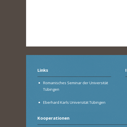
Links
Romanisches Seminar der Universität
Tübingen
Eberhard Karls Universität Tübingen
Kooperationen