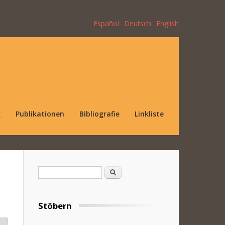
Español
Deutsch
English
k
Publikationen
Bibliografie
Linkliste
Suchformular
Suche
Stöbern