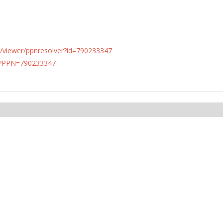
n.de/viewer/ppnresolver?id=790233347
PN?PPN=790233347