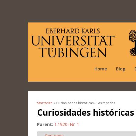
Home
Blog
Startseite
» Curiosidades históricas - Las tapadas
Sie sind hier
Curiosidades históricas
Parent:
1.1920=Nr. 1
Personen
Ausblenden