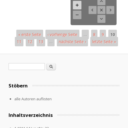
« erste Seite
‹ vorherige Seite
…
8
9
10
11
12
13
…
nächste Seite ›
letzte Seite »
Pages
Search form
Search
Stöbern
alle Autoren auflisten
Inhaltsverzeichnis