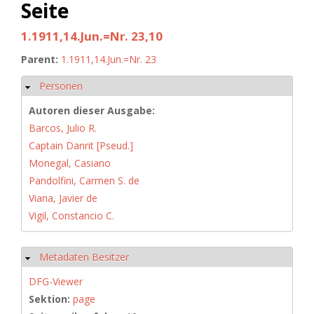
Seite
1.1911,14.Jun.=Nr. 23,10
Parent:
1.1911,14.Jun.=Nr. 23
Personen
Hide
Autoren dieser Ausgabe:
Barcos, Julio R.
Captain Danrit [Pseud.]
Monegal, Casiano
Pandolfini, Carmen S. de
Viana, Javier de
Vigil, Constancio C.
Metadaten Besitzer
Hide
DFG-Viewer
Sektion:
page