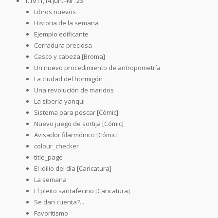
1.1911,14.Jun.=Nr. 23
Libros nuevos
Historia de la semana
Ejemplo edificante
Cerradura preciosa
Casco y cabeza [Broma]
Un nuevo procedimiento de antropometría
La ciudad del hormigón
Una revolución de maridos
La siberia yanqui
Sistema para pescar [Cómic]
Nuevo juego de sortija [Cómic]
Avisador filarmónico [Cómic]
colour_checker
title_page
El idilio del día [Caricatura]
La semana
El pleito santafecino [Caricatura]
Se dan cuenta?...
Favoritismo