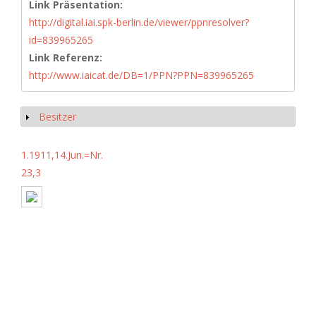
Link Präsentation:
http://digital.iai.spk-berlin.de/viewer/ppnresolver?
id=839965265
Link Referenz:
http://www.iaicat.de/DB=1/PPN?PPN=839965265
Besitzer
Show
1.1911,14.Jun.=Nr.
23,3