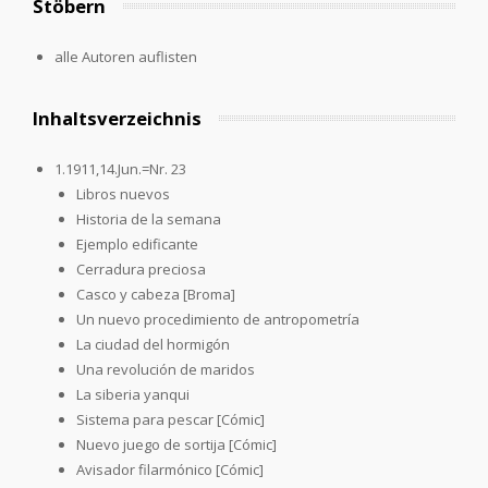
Stöbern
alle Autoren auflisten
Inhaltsverzeichnis
1.1911,14.Jun.=Nr. 23
Libros nuevos
Historia de la semana
Ejemplo edificante
Cerradura preciosa
Casco y cabeza [Broma]
Un nuevo procedimiento de antropometría
La ciudad del hormigón
Una revolución de maridos
La siberia yanqui
Sistema para pescar [Cómic]
Nuevo juego de sortija [Cómic]
Avisador filarmónico [Cómic]