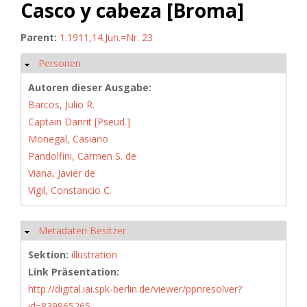
Casco y cabeza [Broma]
Parent:
1.1911,14.Jun.=Nr. 23
Personen
Hide
Autoren dieser Ausgabe:
Barcos, Julio R.
Captain Danrit [Pseud.]
Monegal, Casiano
Pandolfini, Carmen S. de
Viana, Javier de
Vigil, Constancio C.
Metadaten Besitzer
Hide
Sektion:
illustration
Link Präsentation:
http://digital.iai.spk-berlin.de/viewer/ppnresolver?
id=839965265