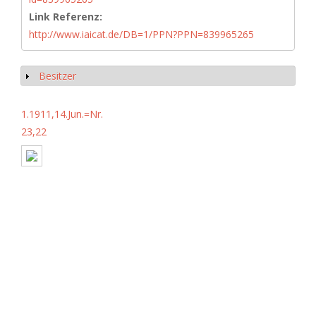
Link Referenz:
http://www.iaicat.de/DB=1/PPN?PPN=839965265
Besitzer
Show
1.1911,14.Jun.=Nr.
23,22