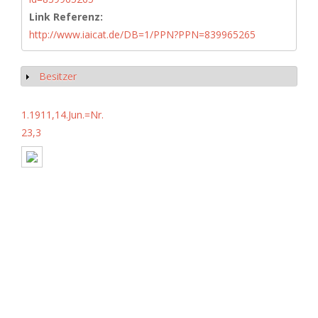
Link Referenz:
http://www.iaicat.de/DB=1/PPN?PPN=839965265
Besitzer
Show
1.1911,14.Jun.=Nr.
23,3