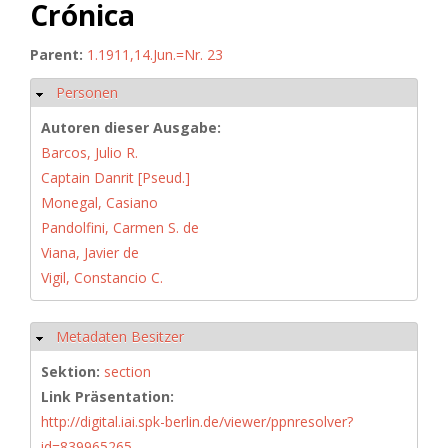
Crónica
Parent:
1.1911,14.Jun.=Nr. 23
Personen
Hide
Autoren dieser Ausgabe:
Barcos, Julio R.
Captain Danrit [Pseud.]
Monegal, Casiano
Pandolfini, Carmen S. de
Viana, Javier de
Vigil, Constancio C.
Metadaten Besitzer
Hide
Sektion:
section
Link Präsentation:
http://digital.iai.spk-berlin.de/viewer/ppnresolver?
id=839965265