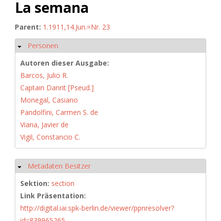
La semana
Parent:
1.1911,14.Jun.=Nr. 23
Personen
Hide
Autoren dieser Ausgabe:
Barcos, Julio R.
Captain Danrit [Pseud.]
Monegal, Casiano
Pandolfini, Carmen S. de
Viana, Javier de
Vigil, Constancio C.
Metadaten Besitzer
Hide
Sektion:
section
Link Präsentation:
http://digital.iai.spk-berlin.de/viewer/ppnresolver?
id=839965265