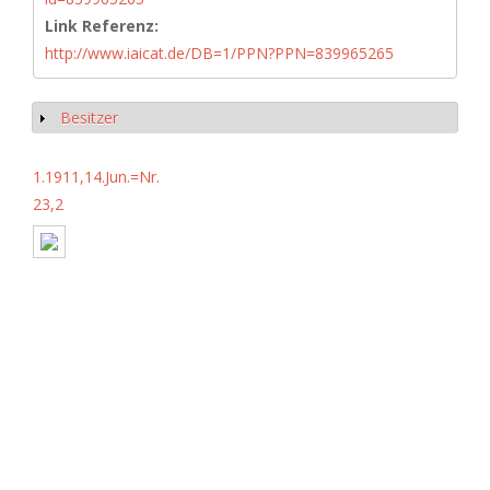
Link Referenz:
http://www.iaicat.de/DB=1/PPN?PPN=839965265
Besitzer
Show
1.1911,14.Jun.=Nr.
23,2