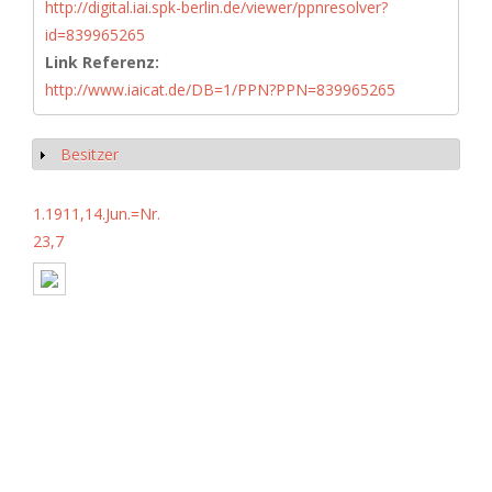
http://digital.iai.spk-berlin.de/viewer/ppnresolver?
id=839965265
Link Referenz:
http://www.iaicat.de/DB=1/PPN?PPN=839965265
Besitzer
Show
1.1911,14.Jun.=Nr.
23,7