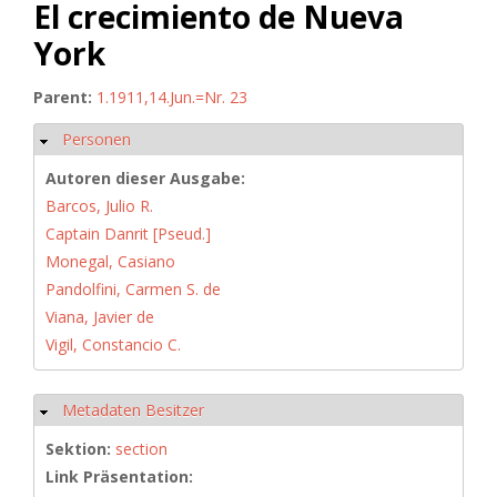
El crecimiento de Nueva
York
Parent:
1.1911,14.Jun.=Nr. 23
Personen
Hide
Autoren dieser Ausgabe:
Barcos, Julio R.
Captain Danrit [Pseud.]
Monegal, Casiano
Pandolfini, Carmen S. de
Viana, Javier de
Vigil, Constancio C.
Metadaten Besitzer
Hide
Sektion:
section
Link Präsentation: