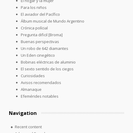
El hogar y la mujer
Para los niños
El aviador del Pacífico
Álbum musical de Mundo Argentino
Crónica polícial
Pregunta dificil [Broma]
Buenas perspectivas
Un robo de 642 diamantes
Un Eden cinegético
Bobinas eléctricas de aluminio
El sexto sentido de los ciegos
Curiosidades
Avisos recomendados
Almanaque
Efemérides notables
Navigation
Recent content