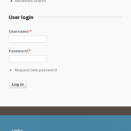
Advanced Search
User login
Username
*
Password
*
Request new password
Links