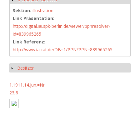
Sektion:
illustration
Link Präsentation:
http://digital.iai.spk-berlin.de/viewer/ppnresolver?
id=839965265
Link Referenz:
http://www.iaicat.de/DB=1/PPN?PPN=839965265
Besitzer
Show
1.1911,14.Jun.=Nr.
23,8