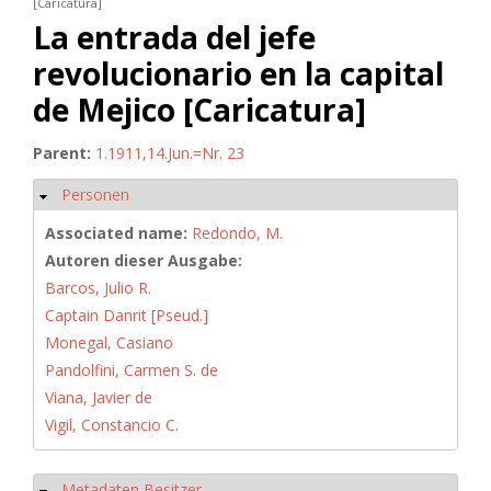
[Caricatura]
La entrada del jefe
revolucionario en la capital
de Mejico [Caricatura]
Parent:
1.1911,14.Jun.=Nr. 23
Personen
Hide
Associated name:
Redondo, M.
Autoren dieser Ausgabe:
Barcos, Julio R.
Captain Danrit [Pseud.]
Monegal, Casiano
Pandolfini, Carmen S. de
Viana, Javier de
Vigil, Constancio C.
Metadaten Besitzer
Hide