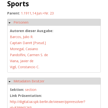
Sports
Parent:
1.1911,14.Jun.=Nr. 23
Personen
Hide
Autoren dieser Ausgabe:
Barcos, Julio R.
Captain Danrit [Pseud.]
Monegal, Casiano
Pandolfini, Carmen S. de
Viana, Javier de
Vigil, Constancio C.
Metadaten Besitzer
Hide
Sektion:
section
Link Präsentation:
http://digital.iai.spk-berlin.de/viewer/ppnresolver?
id=839965265