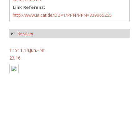
Link Referenz:
http://www.iaicat.de/DB=1/PPN?PPN=839965265
Besitzer
Show
1.1911,14.Jun.=Nr.
23,16