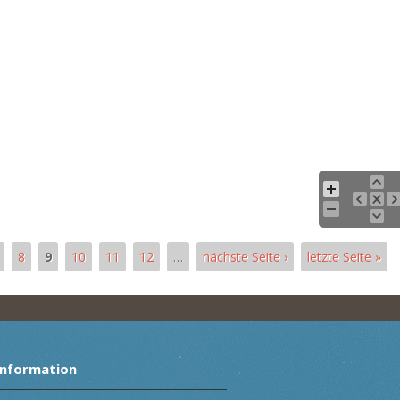
8
9
10
11
12
…
nächste Seite ›
letzte Seite »
Information