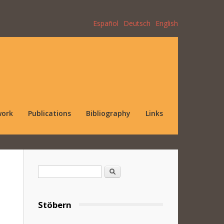
Español
Deutsch
English
work
Publications
Bibliography
Links
Search form
Search
Stöbern