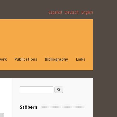
Español
Deutsch
English
work
Publications
Bibliography
Links
Search form
Search
Stöbern