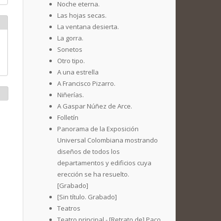
Noche eterna.
Las hojas secas.
La ventana desierta.
La gorra.
Sonetos
Otro tipo.
A una estrella
A Francisco Pizarro.
Niñerías.
A Gaspar Núñez de Arce.
Folletín
Panorama de la Exposición
Universal Colombiana mostrando
diseños de todos los
departamentos y edificios cuya
erección se ha resuelto.
[Grabado]
[Sin título. Grabado]
Teatros
Teatro principal - [Retrato de] Paco