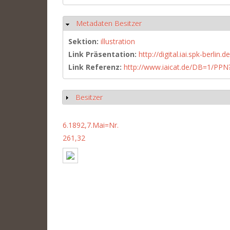
Metadaten Besitzer
Hide
Sektion:
illustration
Link Präsentation:
http://digital.iai.spk-berli
Link Referenz:
http://www.iaicat.de/DB=1/P
Besitzer
Show
6.1892,7.Mai=Nr.
261,32