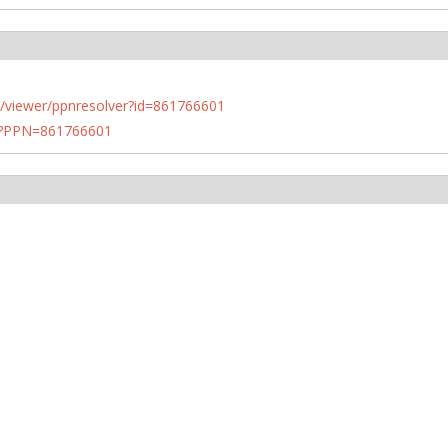
n.de/viewer/ppnresolver?id=861766601
PN?PPN=861766601