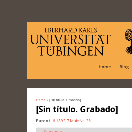
Home
Blog
Home
» [Sin título. Grabado]
You are here
[Sin título. Grabado]
Parent:
6.1892,7.Mai=Nr. 261
Personen
Hide