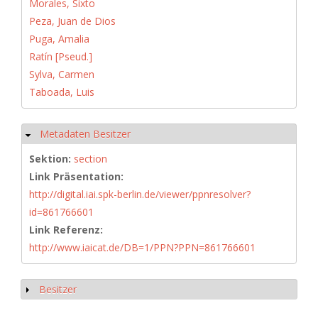
Morales, Sixto
Peza, Juan de Dios
Puga, Amalia
Ratín [Pseud.]
Sylva, Carmen
Taboada, Luis
Metadaten Besitzer
Hide
Sektion:
section
Link Präsentation:
http://digital.iai.spk-berlin.de/viewer/ppnresolver?
id=861766601
Link Referenz:
http://www.iaicat.de/DB=1/PPN?PPN=861766601
Besitzer
Show