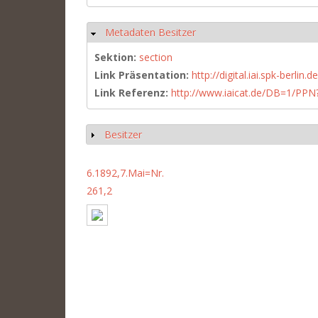
Metadaten Besitzer
Hide
Sektion:
section
Link Präsentation:
http://digital.iai.spk-berli
Link Referenz:
http://www.iaicat.de/DB=1/P
Besitzer
Show
6.1892,7.Mai=Nr.
261,2