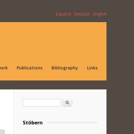
Español
Deutsch
English
work
Publications
Bibliography
Links
Search form
Search
Stöbern