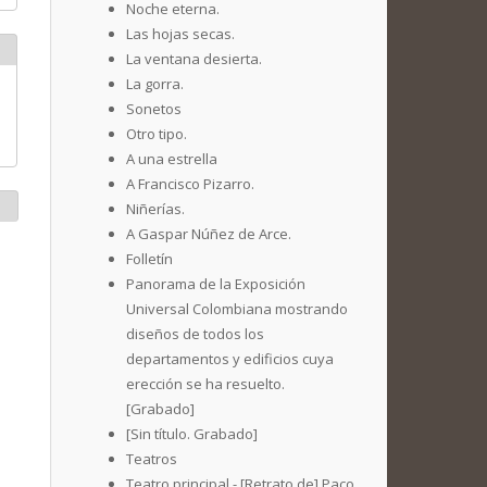
Noche eterna.
Las hojas secas.
La ventana desierta.
La gorra.
Sonetos
Otro tipo.
A una estrella
A Francisco Pizarro.
Niñerías.
A Gaspar Núñez de Arce.
Folletín
Panorama de la Exposición
Universal Colombiana mostrando
diseños de todos los
departamentos y edificios cuya
erección se ha resuelto.
[Grabado]
[Sin título. Grabado]
Teatros
Teatro principal - [Retrato de] Paco