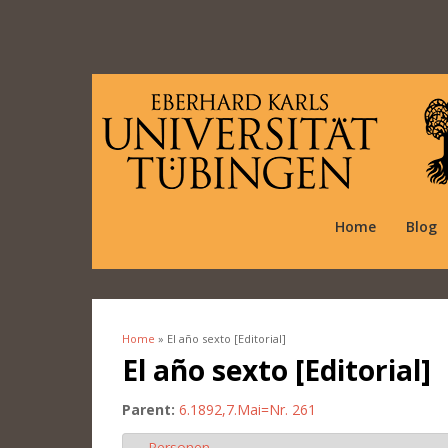
Home
Blog
Home
» El año sexto [Editorial]
You are here
El año sexto [Editorial]
Parent:
6.1892,7.Mai=Nr. 261
Personen
Hide