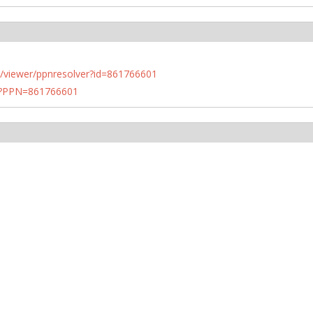
n.de/viewer/ppnresolver?id=861766601
PN?PPN=861766601