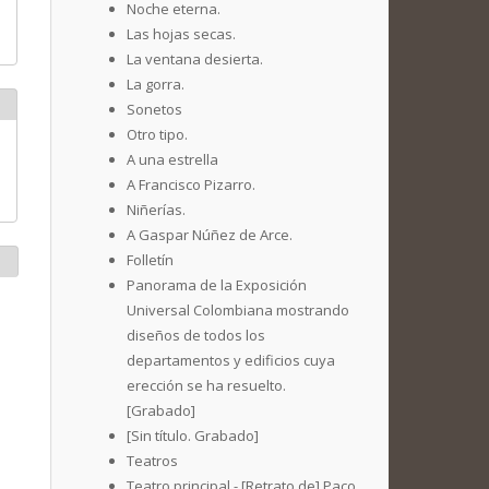
Noche eterna.
Las hojas secas.
La ventana desierta.
La gorra.
Sonetos
Otro tipo.
A una estrella
A Francisco Pizarro.
Niñerías.
A Gaspar Núñez de Arce.
Folletín
Panorama de la Exposición
Universal Colombiana mostrando
diseños de todos los
departamentos y edificios cuya
erección se ha resuelto.
[Grabado]
[Sin título. Grabado]
Teatros
Teatro principal - [Retrato de] Paco