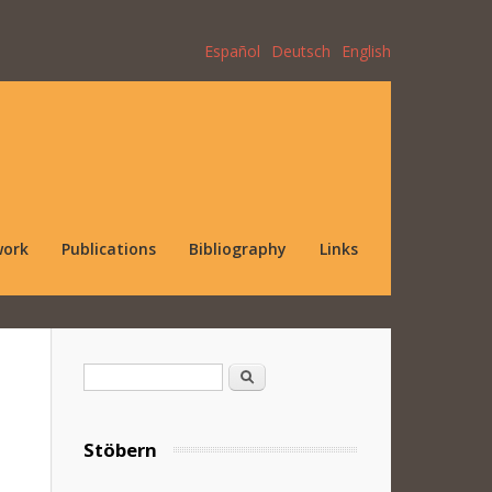
Español
Deutsch
English
work
Publications
Bibliography
Links
Search form
Search
Stöbern