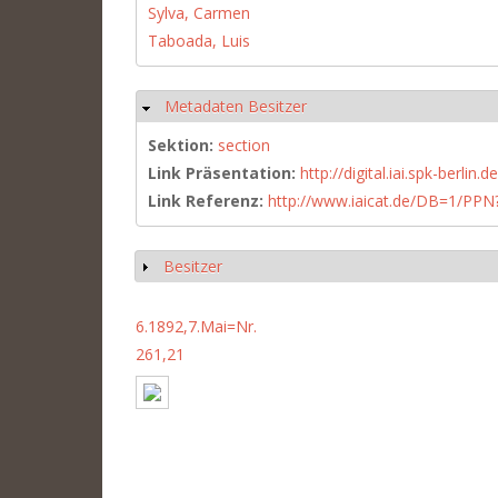
Sylva, Carmen
Taboada, Luis
Metadaten Besitzer
Hide
Sektion:
section
Link Präsentation:
http://digital.iai.spk-berli
Link Referenz:
http://www.iaicat.de/DB=1/P
Besitzer
Show
6.1892,7.Mai=Nr.
261,21