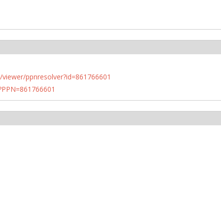
n.de/viewer/ppnresolver?id=861766601
PN?PPN=861766601