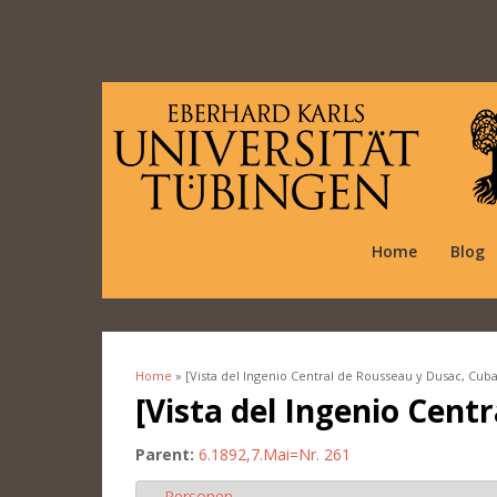
Home
Blog
Home
» [Vista del Ingenio Central de Rousseau y Dusac, Cuba
You are here
[Vista del Ingenio Cent
Parent:
6.1892,7.Mai=Nr. 261
Personen
Hide