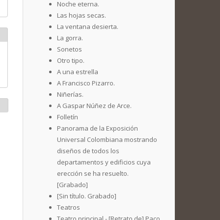
Noche eterna.
Las hojas secas.
La ventana desierta.
La gorra.
Sonetos
Otro tipo.
A una estrella
A Francisco Pizarro.
Niñerías.
A Gaspar Núñez de Arce.
Folletín
Panorama de la Exposición
Universal Colombiana mostrando
diseños de todos los
departamentos y edificios cuya
erección se ha resuelto.
[Grabado]
[Sin título. Grabado]
Teatros
Teatro principal - [Retrato de] Paco