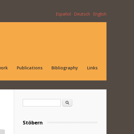
Español
Deutsch
English
work
Publications
Bibliography
Links
Search form
Search
Stöbern