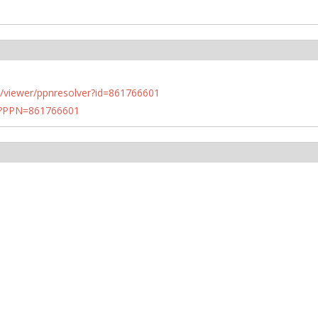
n.de/viewer/ppnresolver?id=861766601
PN?PPN=861766601