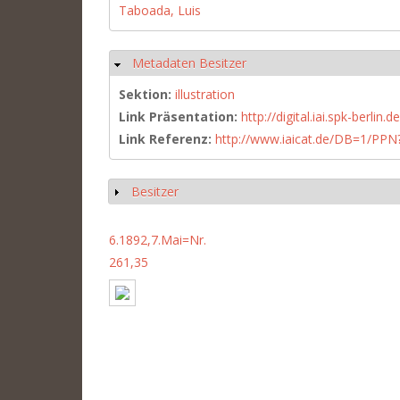
Taboada, Luis
Metadaten Besitzer
Hide
Sektion:
illustration
Link Präsentation:
http://digital.iai.spk-berli
Link Referenz:
http://www.iaicat.de/DB=1/P
Besitzer
Show
6.1892,7.Mai=Nr.
261,35