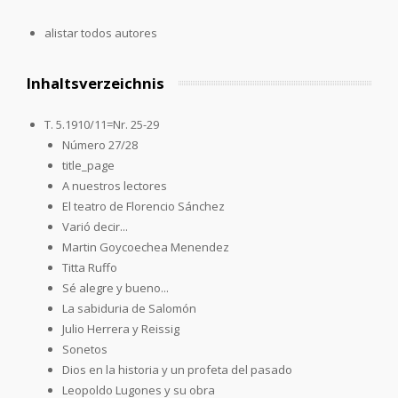
alistar todos autores
Inhaltsverzeichnis
T. 5.1910/11=Nr. 25-29
Número 27/28
title_page
A nuestros lectores
El teatro de Florencio Sánchez
Varió decir...
Martin Goycoechea Menendez
Titta Ruffo
Sé alegre y bueno...
La sabiduria de Salomón
Julio Herrera y Reissig
Sonetos
Dios en la historia y un profeta del pasado
Leopoldo Lugones y su obra