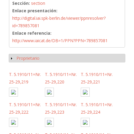
Sección:
section
Enlace presentación:
http://digital.iai.spk-berlin.de/viewer/ppnresolver?
id=789857081
Enlace referencia:
http://www.iaicat.de/DB=1/PPN?PPN=789857081
Proprietario
Mostrar
T. 5.1910/11=Nr.
T. 5.1910/11=Nr.
T. 5.1910/11=Nr.
25-29,219
25-29,220
25-29,221
T. 5.1910/11=Nr.
T. 5.1910/11=Nr.
T. 5.1910/11=Nr.
25-29,222
25-29,223
25-29,224