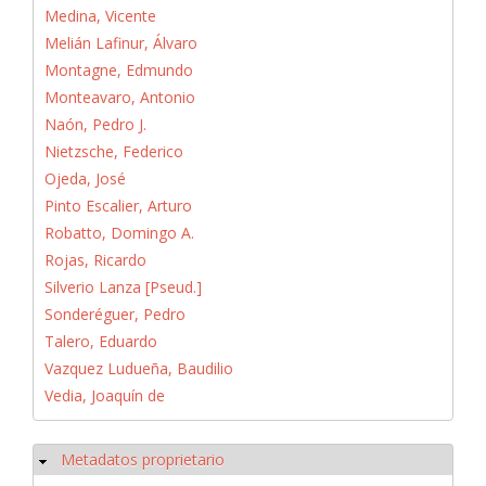
Medina, Vicente
Melián Lafinur, Álvaro
Montagne, Edmundo
Monteavaro, Antonio
Naón, Pedro J.
Nietzsche, Federico
Ojeda, José
Pinto Escalier, Arturo
Robatto, Domingo A.
Rojas, Ricardo
Silverio Lanza [Pseud.]
Sonderéguer, Pedro
Talero, Eduardo
Vazquez Ludueña, Baudilio
Vedia, Joaquín de
Metadatos proprietario
Ocultar