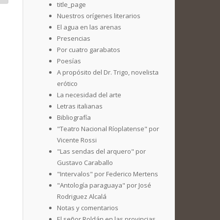
title_page
Nuestros orígenes literarios
El agua en las arenas
Presencias
Por cuatro garabatos
Poesías
A propósito del Dr. Trigo, novelista
erótico
La necesidad del arte
Letras italianas
Bibliografía
"Teatro Nacional Ríoplatense" por
Vicente Rossi
"Las sendas del arquero" por
Gustavo Caraballo
"Intervalos" por Federico Mertens
"Antología paraguaya" por José
Rodriguez Alcalá
Notas y comentarios
El señor Roldán en las provincias