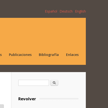
Español
Deutsch
English
s
Publicaciones
Bibliografía
Enlaces
Formulario de búsqueda
Buscar
Revolver