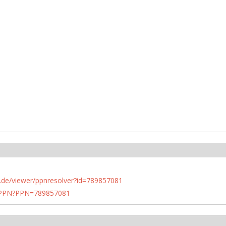
rlin.de/viewer/ppnresolver?id=789857081
1/PPN?PPN=789857081