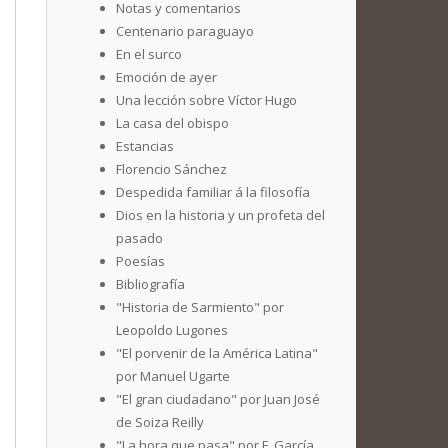
Notas y comentarios
Centenario paraguayo
En el surco
Emoción de ayer
Una lección sobre Víctor Hugo
La casa del obispo
Estancias
Florencio Sánchez
Despedida familiar á la filosofía
Dios en la historia y un profeta del
pasado
Poesías
Bibliografía
"Historia de Sarmiento" por
Leopoldo Lugones
"El porvenir de la América Latina"
por Manuel Ugarte
"El gran ciudadano" por Juan José
de Soiza Reilly
"La hora que pasa" por F. García