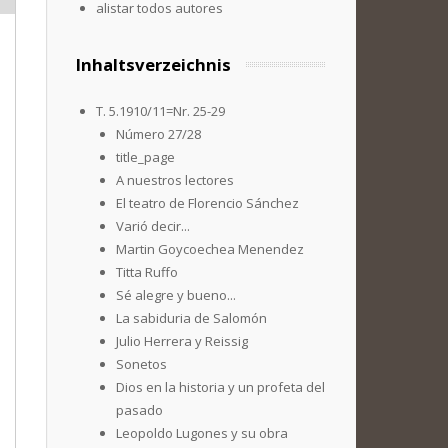
alistar todos autores
Inhaltsverzeichnis
T. 5.1910/11=Nr. 25-29
Número 27/28
title_page
A nuestros lectores
El teatro de Florencio Sánchez
Varió decir...
Martin Goycoechea Menendez
Titta Ruffo
Sé alegre y bueno...
La sabiduria de Salomón
Julio Herrera y Reissig
Sonetos
Dios en la historia y un profeta del
pasado
Leopoldo Lugones y su obra