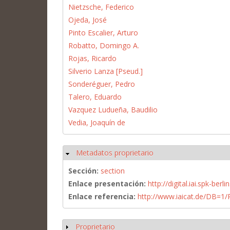
Nietzsche, Federico
Ojeda, José
Pinto Escalier, Arturo
Robatto, Domingo A.
Rojas, Ricardo
Silverio Lanza [Pseud.]
Sonderéguer, Pedro
Talero, Eduardo
Vazquez Ludueña, Baudilio
Vedia, Joaquín de
Metadatos proprietario
Ocultar
Sección:
section
Enlace presentación:
http://digital.iai.spk-be
Enlace referencia:
http://www.iaicat.de/DB=
Proprietario
Mostrar