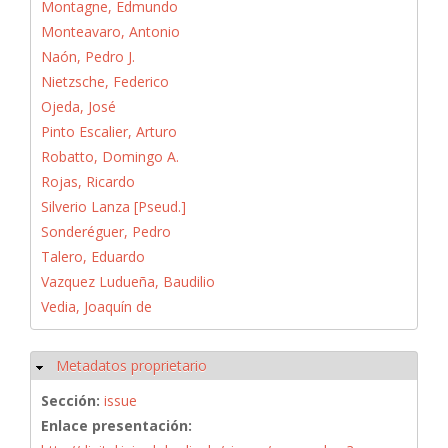
Montagne, Edmundo
Monteavaro, Antonio
Naón, Pedro J.
Nietzsche, Federico
Ojeda, José
Pinto Escalier, Arturo
Robatto, Domingo A.
Rojas, Ricardo
Silverio Lanza [Pseud.]
Sonderéguer, Pedro
Talero, Eduardo
Vazquez Ludueña, Baudilio
Vedia, Joaquín de
Metadatos proprietario
Ocultar
Sección:
issue
Enlace presentación: