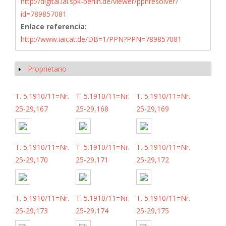
http://digital.iai.spk-berlin.de/viewer/ppnresolver?
id=789857081
Enlace referencia:
http://www.iaicat.de/DB=1/PPN?PPN=789857081
Proprietario
Mostrar
T. 5.1910/11=Nr.
T. 5.1910/11=Nr.
T. 5.1910/11=Nr.
25-29,167
25-29,168
25-29,169
T. 5.1910/11=Nr.
T. 5.1910/11=Nr.
T. 5.1910/11=Nr.
25-29,170
25-29,171
25-29,172
T. 5.1910/11=Nr.
T. 5.1910/11=Nr.
T. 5.1910/11=Nr.
25-29,173
25-29,174
25-29,175