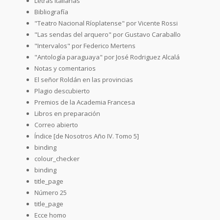
Letras italianas
Bibliografía
"Teatro Nacional Ríoplatense" por Vicente Rossi
"Las sendas del arquero" por Gustavo Caraballo
"Intervalos" por Federico Mertens
"Antología paraguaya" por José Rodriguez Alcalá
Notas y comentarios
El señor Roldán en las provincias
Plagio descubierto
Premios de la Academia Francesa
Libros en preparación
Correo abierto
Índice [de Nosotros Año IV. Tomo 5]
binding
colour_checker
binding
title_page
Número 25
title_page
Ecce homo