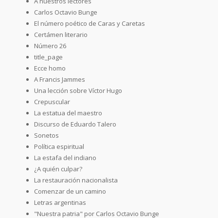
A nuestros lectores
Carlos Octavio Bunge
El número poético de Caras y Caretas
Certámen literario
Número 26
title_page
Ecce homo
A Francis Jammes
Una lección sobre Víctor Hugo
Crepuscular
La estatua del maestro
Discurso de Eduardo Talero
Sonetos
Política espiritual
La estafa del indiano
¿A quién culpar?
La restauración nacionalista
Comenzar de un camino
Letras argentinas
"Nuestra patria" por Carlos Octavio Bunge