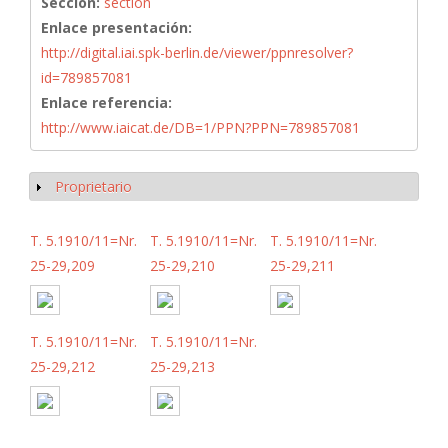
Sección:
section
Enlace presentación:
http://digital.iai.spk-berlin.de/viewer/ppnresolver?
id=789857081
Enlace referencia:
http://www.iaicat.de/DB=1/PPN?PPN=789857081
Proprietario
Mostrar
T. 5.1910/11=Nr.
T. 5.1910/11=Nr.
T. 5.1910/11=Nr.
25-29,209
25-29,210
25-29,211
T. 5.1910/11=Nr.
T. 5.1910/11=Nr.
25-29,212
25-29,213