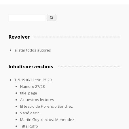
Formulario de búsqueda
Buscar
Revolver
alistar todos autores
Inhaltsverzeichnis
T. 5.1910/11=Nr. 25-29
Número 27/28
title_page
A nuestros lectores
El teatro de Florencio Sánchez
Varió decir...
Martin Goycoechea Menendez
Titta Ruffo