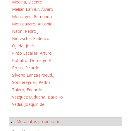
Medina, Vicente
Melián Lafinur, Álvaro
Montagne, Edmundo
Monteavaro, Antonio
Naón, Pedro J.
Nietzsche, Federico
Ojeda, José
Pinto Escalier, Arturo
Robatto, Domingo A.
Rojas, Ricardo
Silverio Lanza [Pseud.]
Sonderéguer, Pedro
Talero, Eduardo
Vazquez Ludueña, Baudilio
Vedia, Joaquín de
Metadatos proprietario
Ocultar