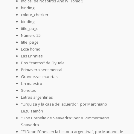
Índice [de Nosotros Año IV. Tomo 5]
binding
colour_checker
binding
title_page
Número 25
title_page
Ecce homo
Las Erinnias
Dos "cantos" de Oyuela
Primavera sentimental
Grandezas muertas
Un maestro
Sonetos
Letras argentinas
"Urquiza y la casa del acuerdo", por Martiniano
Leguizamón
"Don Cornelio de Saavedra" por A. Zimmermann
Saavedra
"El Dean Fúnes en la historia argentina", por Mariano de