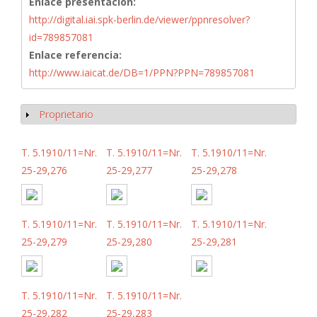
Enlace presentación:
http://digital.iai.spk-berlin.de/viewer/ppnresolver?
id=789857081
Enlace referencia:
http://www.iaicat.de/DB=1/PPN?PPN=789857081
Proprietario
Mostrar
T. 5.1910/11=Nr.
T. 5.1910/11=Nr.
T. 5.1910/11=Nr.
25-29,276
25-29,277
25-29,278
T. 5.1910/11=Nr.
T. 5.1910/11=Nr.
T. 5.1910/11=Nr.
25-29,279
25-29,280
25-29,281
T. 5.1910/11=Nr.
T. 5.1910/11=Nr.
25-29,282
25-29,283