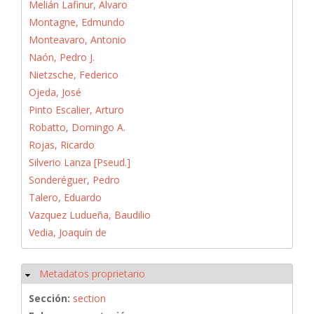
Melián Lafinur, Álvaro
Montagne, Edmundo
Monteavaro, Antonio
Naón, Pedro J.
Nietzsche, Federico
Ojeda, José
Pinto Escalier, Arturo
Robatto, Domingo A.
Rojas, Ricardo
Silverio Lanza [Pseud.]
Sonderéguer, Pedro
Talero, Eduardo
Vazquez Ludueña, Baudilio
Vedia, Joaquín de
Metadatos proprietario
Ocultar
Sección:
section