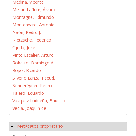
Medina, Vicente
Melián Lafinur, Álvaro
Montagne, Edmundo
Monteavaro, Antonio
Naón, Pedro J.
Nietzsche, Federico
Ojeda, José
Pinto Escalier, Arturo
Robatto, Domingo A.
Rojas, Ricardo
Silverio Lanza [Pseud.]
Sonderéguer, Pedro
Talero, Eduardo
Vazquez Ludueña, Baudilio
Vedia, Joaquín de
Metadatos proprietario
Ocultar