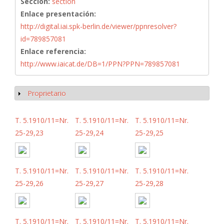
Sección:
section
Enlace presentación:
http://digital.iai.spk-berlin.de/viewer/ppnresolver?
id=789857081
Enlace referencia:
http://www.iaicat.de/DB=1/PPN?PPN=789857081
Proprietario
Mostrar
T. 5.1910/11=Nr.
T. 5.1910/11=Nr.
T. 5.1910/11=Nr.
25-29,23
25-29,24
25-29,25
T. 5.1910/11=Nr.
T. 5.1910/11=Nr.
T. 5.1910/11=Nr.
25-29,26
25-29,27
25-29,28
T. 5.1910/11=Nr.
T. 5.1910/11=Nr.
T. 5.1910/11=Nr.