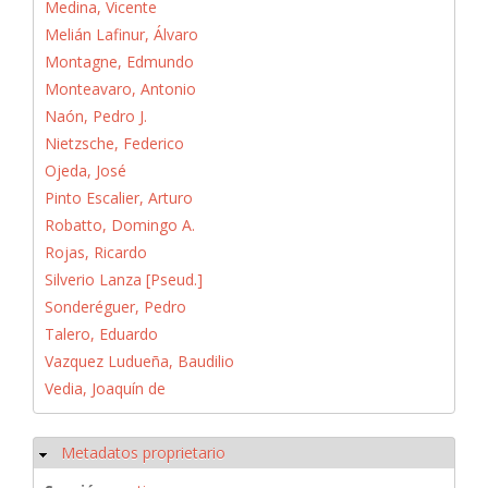
Medina, Vicente
Melián Lafinur, Álvaro
Montagne, Edmundo
Monteavaro, Antonio
Naón, Pedro J.
Nietzsche, Federico
Ojeda, José
Pinto Escalier, Arturo
Robatto, Domingo A.
Rojas, Ricardo
Silverio Lanza [Pseud.]
Sonderéguer, Pedro
Talero, Eduardo
Vazquez Ludueña, Baudilio
Vedia, Joaquín de
Metadatos proprietario
Ocultar