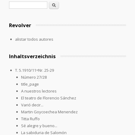
Formulario de búsqueda
Buscar
Revolver
alistar todos autores
Inhaltsverzeichnis
T. 5.1910/11=Nr. 25-29
Número 27/28
title_page
A nuestros lectores
El teatro de Florencio Sánchez
Varió decir...
Martin Goycoechea Menendez
Titta Ruffo
Sé alegre y bueno...
La sabiduria de Salomón