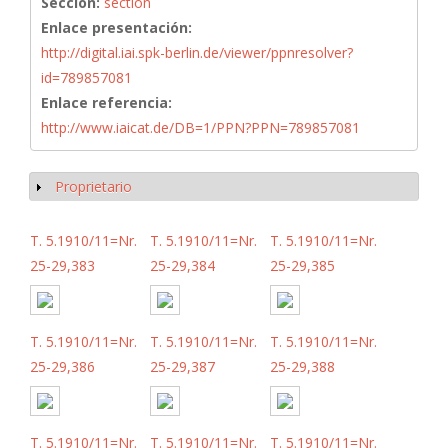
Sección:
section
Enlace presentación:
http://digital.iai.spk-berlin.de/viewer/ppnresolver?
id=789857081
Enlace referencia:
http://www.iaicat.de/DB=1/PPN?PPN=789857081
Proprietario
Mostrar
T. 5.1910/11=Nr.
T. 5.1910/11=Nr.
T. 5.1910/11=Nr.
25-29,383
25-29,384
25-29,385
T. 5.1910/11=Nr.
T. 5.1910/11=Nr.
T. 5.1910/11=Nr.
25-29,386
25-29,387
25-29,388
T. 5.1910/11=Nr.
T. 5.1910/11=Nr.
T. 5.1910/11=Nr.