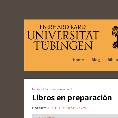
Home
Blog
Bibli
Inicio
» Libros en preparación
Se encuentra usted aquí
Libros en preparación
Parent:
T. 5.1910/11=Nr. 25-29
Personas
Ocultar