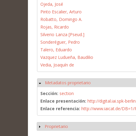
Ojeda, José
Pinto Escalier, Arturo
Robatto, Domingo A.
Rojas, Ricardo
Silverio Lanza [Pseud.]
Sonderéguer, Pedro
Talero, Eduardo
Vazquez Ludueña, Baudilio
Vedia, Joaquín de
Metadatos proprietario
Ocultar
Sección:
section
Enlace presentación:
http://digital.iai.spk-be
Enlace referencia:
http://www.iaicat.de/DB=
Proprietario
Mostrar