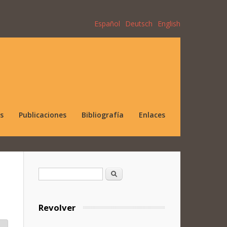
Español
Deutsch
English
s
Publicaciones
Bibliografía
Enlaces
Formulario de búsqueda
Buscar
Revolver