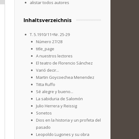
alistar todos autores
Inhaltsverzeichnis
T. 5.1910/11=Nr. 25-29
Número 27/28
title_page
A nuestros lectores
El teatro de Florencio Sánchez
Varió decir...
Martin Goycoechea Menendez
Titta Ruffo
Sé alegre y bueno...
La sabiduria de Salomón
Julio Herrera y Reissig
Sonetos
Dios en la historia y un profeta del
pasado
Leopoldo Lugones y su obra