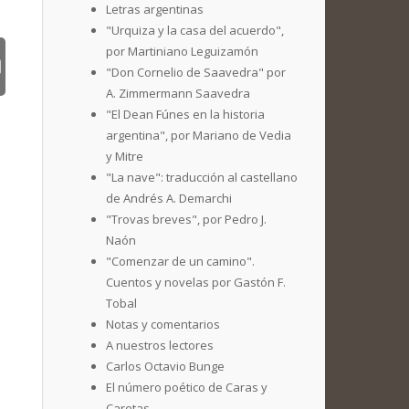
Letras argentinas
"Urquiza y la casa del acuerdo",
por Martiniano Leguizamón
"Don Cornelio de Saavedra" por
A. Zimmermann Saavedra
"El Dean Fúnes en la historia
argentina", por Mariano de Vedia
y Mitre
"La nave": traducción al castellano
de Andrés A. Demarchi
"Trovas breves", por Pedro J.
Naón
"Comenzar de un camino".
Cuentos y novelas por Gastón F.
Tobal
Notas y comentarios
A nuestros lectores
Carlos Octavio Bunge
El número poético de Caras y
Caretas