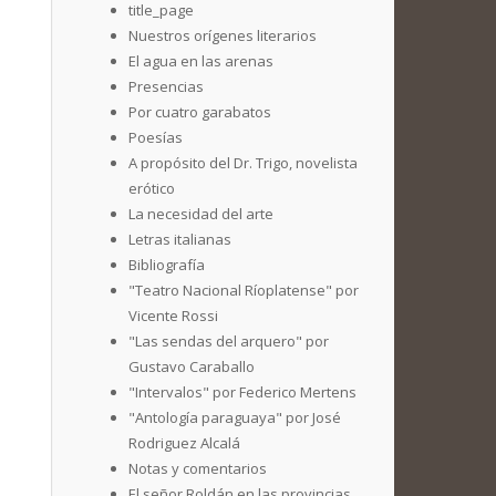
title_page
Nuestros orígenes literarios
El agua en las arenas
Presencias
Por cuatro garabatos
Poesías
A propósito del Dr. Trigo, novelista
erótico
La necesidad del arte
Letras italianas
Bibliografía
"Teatro Nacional Ríoplatense" por
Vicente Rossi
"Las sendas del arquero" por
Gustavo Caraballo
"Intervalos" por Federico Mertens
"Antología paraguaya" por José
Rodriguez Alcalá
Notas y comentarios
El señor Roldán en las provincias