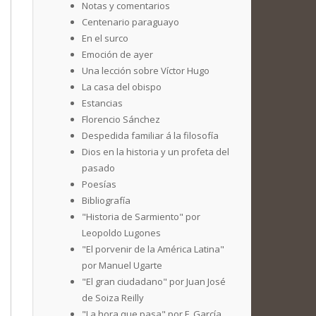
Notas y comentarios
Centenario paraguayo
En el surco
Emoción de ayer
Una lección sobre Víctor Hugo
La casa del obispo
Estancias
Florencio Sánchez
Despedida familiar á la filosofía
Dios en la historia y un profeta del
pasado
Poesías
Bibliografía
"Historia de Sarmiento" por
Leopoldo Lugones
"El porvenir de la América Latina"
por Manuel Ugarte
"El gran ciudadano" por Juan José
de Soiza Reilly
"La hora que pasa" por F. García