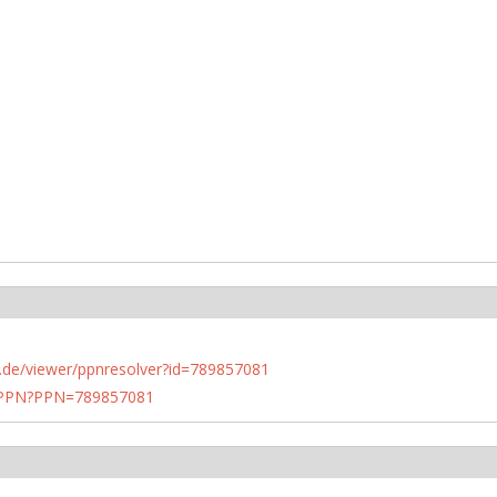
rlin.de/viewer/ppnresolver?id=789857081
1/PPN?PPN=789857081