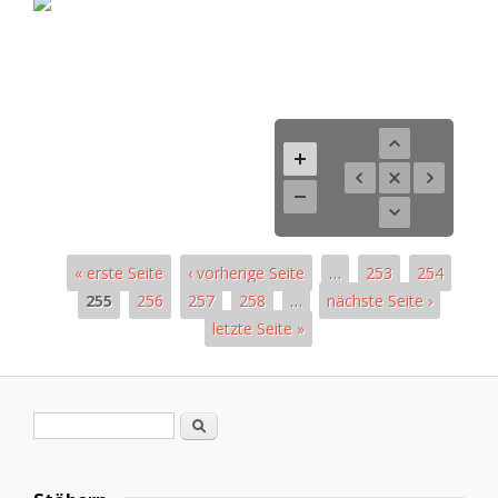
« erste Seite
‹ vorherige Seite
…
253
254
255
256
257
258
…
nächste Seite ›
letzte Seite »
Seiten
Suchformular
Suche