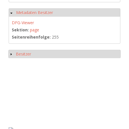
Metadaten Besitzer
Ausblenden
DFG-Viewer
Sektion:
page
Seitenreihenfolge:
255
Besitzer
Anzeigen