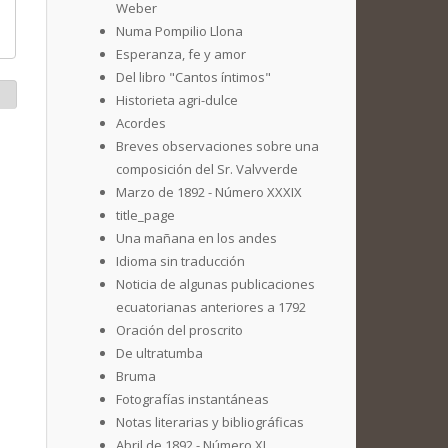
Weber
Numa Pompilio Llona
Esperanza, fe y amor
Del libro "Cantos íntimos"
Historieta agri-dulce
Acordes
Breves observaciones sobre una
composición del Sr. Valvverde
Marzo de 1892 - Número XXXIX
title_page
Una mañana en los andes
Idioma sin traducción
Noticia de algunas publicaciones
ecuatorianas anteriores a 1792
Oración del proscrito
De ultratumba
Bruma
Fotografías instantáneas
Notas literarias y bibliográficas
Abril de 1892 - Número XL