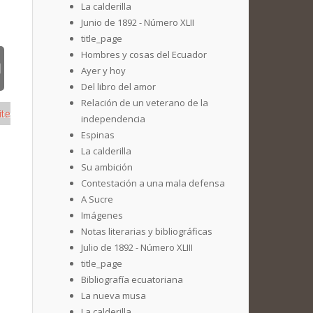
La calderilla
Junio de 1892 - Número XLII
title_page
Hombres y cosas del Ecuador
Ayer y hoy
Del libro del amor
Relación de un veterano de la
ite
independencia
Espinas
La calderilla
Su ambición
Contestación a una mala defensa
A Sucre
Imágenes
Notas literarias y bibliográficas
Julio de 1892 - Número XLIII
title_page
Bibliografía ecuatoriana
La nueva musa
La calderilla