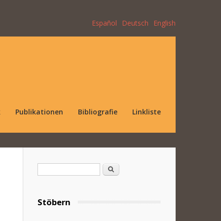
Español
Deutsch
English
k
Publikationen
Bibliografie
Linkliste
Suchformular
Suche
Stöbern