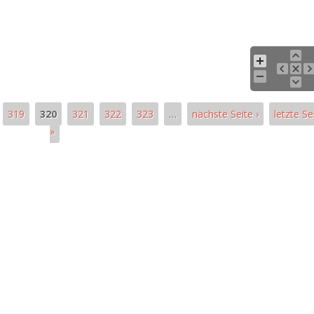
319
320
321
322
323
…
nächste Seite ›
letzte Se
»