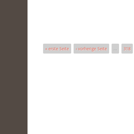
« erste Seite
‹ vorherige Seite
…
318
Seiten