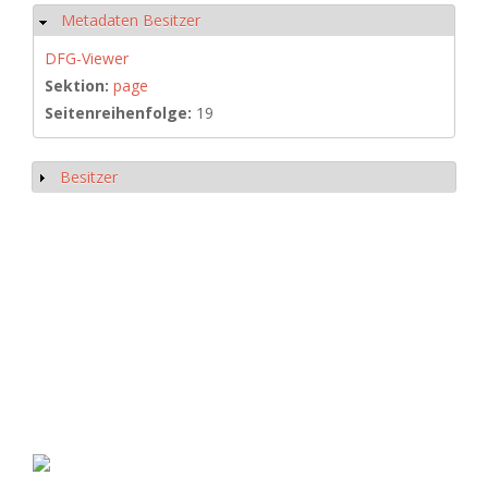
Metadaten Besitzer
Ausblenden
DFG-Viewer
Sektion:
page
Seitenreihenfolge:
19
Besitzer
Anzeigen