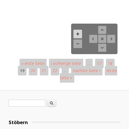
« erste Seite
‹ vorherige Seite
…
17
18
19
20
21
22
…
nächste Seite ›
letzte
Seite »
Seiten
Suchformular
Suche
Stöbern