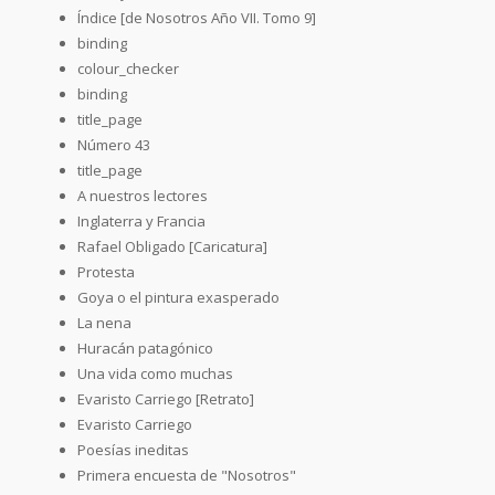
Índice [de Nosotros Año VII. Tomo 9]
binding
colour_checker
binding
title_page
Número 43
title_page
A nuestros lectores
Inglaterra y Francia
Rafael Obligado [Caricatura]
Protesta
Goya o el pintura exasperado
La nena
Huracán patagónico
Una vida como muchas
Evaristo Carriego [Retrato]
Evaristo Carriego
Poesías ineditas
Primera encuesta de "Nosotros"