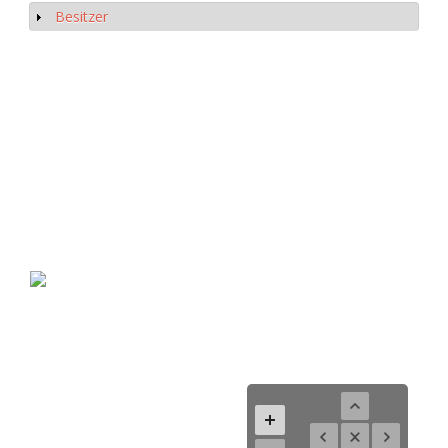
Besitzer
Show