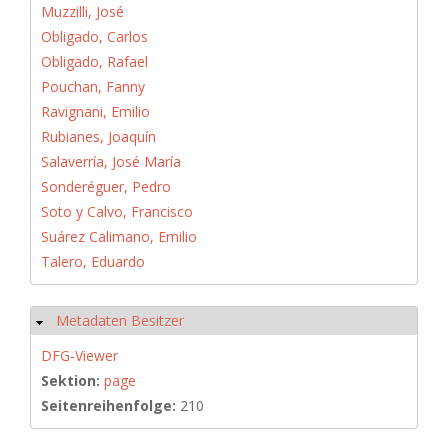
Muzzilli, José
Obligado, Carlos
Obligado, Rafael
Pouchan, Fanny
Ravignani, Emilio
Rubianes, Joaquín
Salaverría, José María
Sonderéguer, Pedro
Soto y Calvo, Francisco
Suárez Calimano, Emilio
Talero, Eduardo
Metadaten Besitzer
Hide
DFG-Viewer
Sektion:
page
Seitenreihenfolge:
210