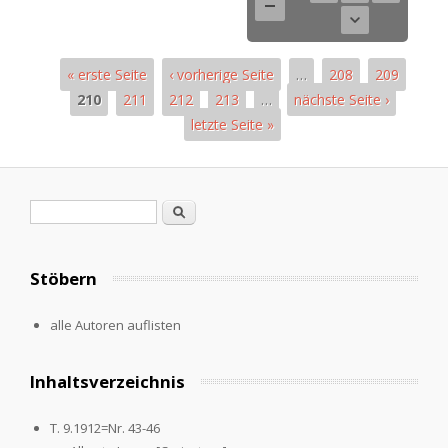
« erste Seite
‹ vorherige Seite
…
208
209
210
211
212
213
…
nächste Seite ›
letzte Seite »
Pages
Search form
Search
Stöbern
alle Autoren auflisten
Inhaltsverzeichnis
T. 9.1912=Nr. 43-46