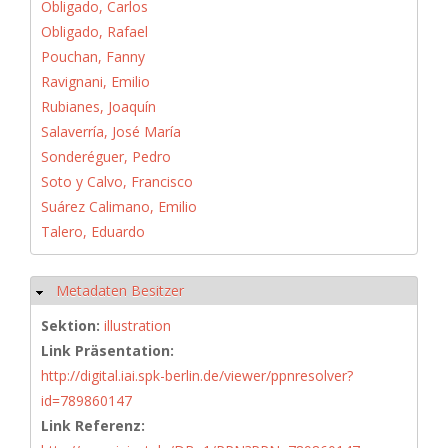
Obligado, Carlos
Obligado, Rafael
Pouchan, Fanny
Ravignani, Emilio
Rubianes, Joaquín
Salaverría, José María
Sonderéguer, Pedro
Soto y Calvo, Francisco
Suárez Calimano, Emilio
Talero, Eduardo
Metadaten Besitzer
Hide
Sektion:
illustration
Link Präsentation:
http://digital.iai.spk-berlin.de/viewer/ppnresolver?
id=789860147
Link Referenz: