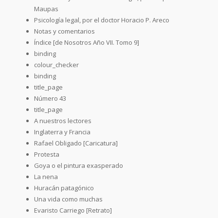
Maupas
Psicología legal, por el doctor Horacio P. Areco
Notas y comentarios
Índice [de Nosotros Año VII. Tomo 9]
binding
colour_checker
binding
title_page
Número 43
title_page
A nuestros lectores
Inglaterra y Francia
Rafael Obligado [Caricatura]
Protesta
Goya o el pintura exasperado
La nena
Huracán patagónico
Una vida como muchas
Evaristo Carriego [Retrato]