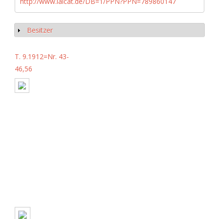
http://www.iaicat.de/DB=1/PPN?PPN=789860147
Besitzer
Show
T. 9.1912=Nr. 43-
46,56