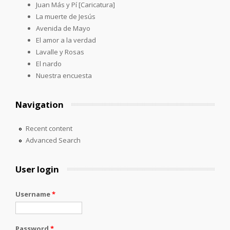
Juan Más y Pí [Caricatura]
La muerte de Jesús
Avenida de Mayo
El amor a la verdad
Lavalle y Rosas
El nardo
Nuestra encuesta
Navigation
Recent content
Advanced Search
User login
Username
*
Password
*