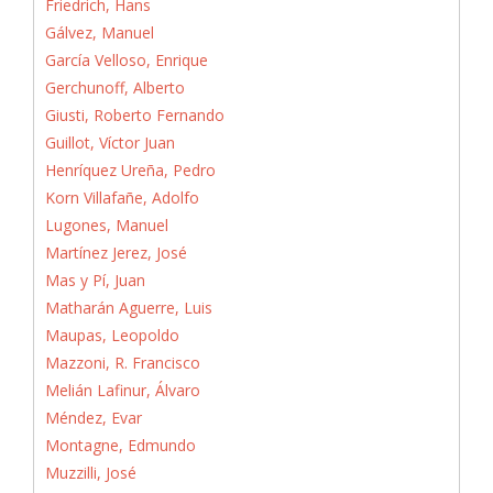
Friedrich, Hans
Gálvez, Manuel
García Velloso, Enrique
Gerchunoff, Alberto
Giusti, Roberto Fernando
Guillot, Víctor Juan
Henríquez Ureña, Pedro
Korn Villafañe, Adolfo
Lugones, Manuel
Martínez Jerez, José
Mas y Pí, Juan
Matharán Aguerre, Luis
Maupas, Leopoldo
Mazzoni, R. Francisco
Melián Lafinur, Álvaro
Méndez, Evar
Montagne, Edmundo
Muzzilli, José