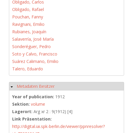
Obligado, Carlos
Obligado, Rafael
Pouchan, Fanny
Ravignani, Emilio
Rubianes, Joaquín
Salaverría, José María
Sonderéguer, Pedro
Soto y Calvo, Francisco
Suárez Calimano, Emilio
Talero, Eduardo
Metadaten Besitzer
Hide
Year of publication:
1912
Sektion:
volume
Lagerort:
Arg xr 2 : 9(1912) [4]
Link Präsentation:
http://digital.iai.spk-berlin.de/viewer/ppnresolver?