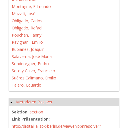
Montagne, Edmundo
Muzzilli, José
Obligado, Carlos
Obligado, Rafael
Pouchan, Fanny
Ravignani, Emilio
Rubianes, Joaquín
Salaverría, José María
Sonderéguer, Pedro
Soto y Calvo, Francisco
Suárez Calimano, Emilio
Talero, Eduardo
Metadaten Besitzer
Hide
Sektion:
section
Link Präsentation:
http://digital.iai.spk-berlin.de/viewer/ppnresolver?