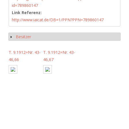
id=789860147
Link Referenz:
http://www.iaicat.de/DB=1/PPN?PPN=789860147
Besitzer
Show
T. 9.1912=Nr. 43-
T. 9.1912=Nr. 43-
46,66
46,67