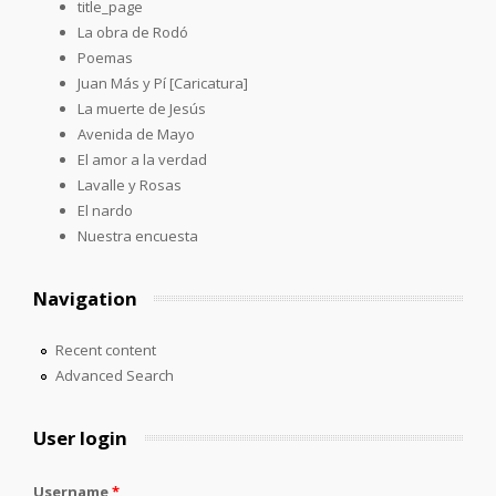
title_page
La obra de Rodó
Poemas
Juan Más y Pí [Caricatura]
La muerte de Jesús
Avenida de Mayo
El amor a la verdad
Lavalle y Rosas
El nardo
Nuestra encuesta
Navigation
Recent content
Advanced Search
User login
Username
*