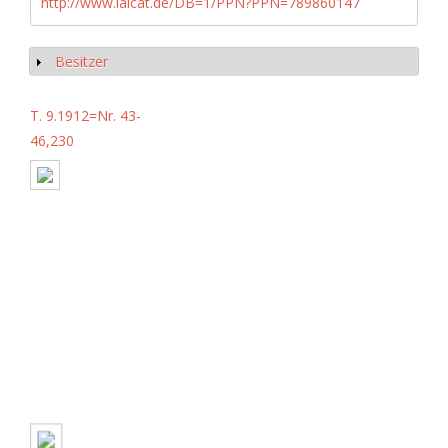
http://www.iaicat.de/DB=1/PPN?PPN=789860147
Besitzer
Show
T. 9.1912=Nr. 43-
46,230