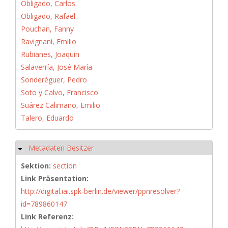
Obligado, Carlos
Obligado, Rafael
Pouchan, Fanny
Ravignani, Emilio
Rubianes, Joaquín
Salaverría, José María
Sonderéguer, Pedro
Soto y Calvo, Francisco
Suárez Calimano, Emilio
Talero, Eduardo
Metadaten Besitzer
Hide
Sektion:
section
Link Präsentation:
http://digital.iai.spk-berlin.de/viewer/ppnresolver?
id=789860147
Link Referenz: