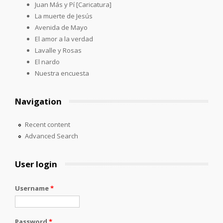
Juan Más y Pí [Caricatura]
La muerte de Jesús
Avenida de Mayo
El amor a la verdad
Lavalle y Rosas
El nardo
Nuestra encuesta
Navigation
Recent content
Advanced Search
User login
Username
*
Password
*