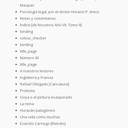
Maupas
Psicología legal, por el doctor Horacio P. Areco
Notas y comentarios
Índice [de Nosotros Año VII. Tomo 9]
binding
colour_checker
binding
title_page
Número 43
title_page
A nuestros lectores
Inglaterra y Francia
Rafael Obligado [Caricatura]
Protesta
Goya o el pintura exasperado
La nena
Huracán patagónico
Una vida como muchas
Evaristo Carriego [Retrato]