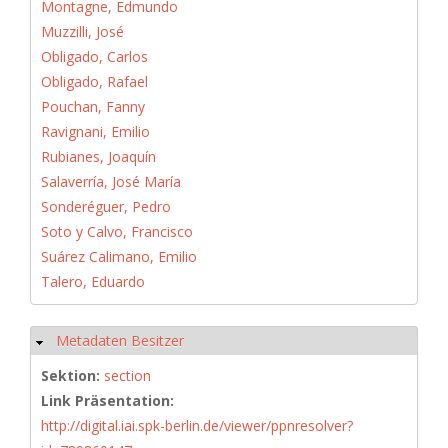
Montagne, Edmundo
Muzzilli, José
Obligado, Carlos
Obligado, Rafael
Pouchan, Fanny
Ravignani, Emilio
Rubianes, Joaquín
Salaverría, José María
Sonderéguer, Pedro
Soto y Calvo, Francisco
Suárez Calimano, Emilio
Talero, Eduardo
Metadaten Besitzer
Hide
Sektion:
section
Link Präsentation:
http://digital.iai.spk-berlin.de/viewer/ppnresolver?