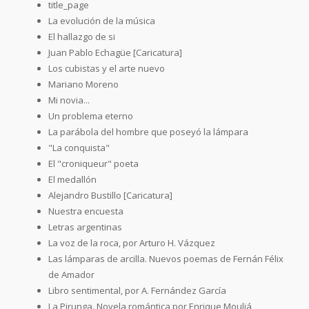
title_page
La evolución de la música
El hallazgo de si
Juan Pablo Echagüe [Caricatura]
Los cubistas y el arte nuevo
Mariano Moreno
Mi novia...
Un problema eterno
La parábola del hombre que poseyó la lámpara
"La conquista"
El "croniqueur" poeta
El medallón
Alejandro Bustillo [Caricatura]
Nuestra encuesta
Letras argentinas
La voz de la roca, por Arturo H. Vázquez
Las lámparas de arcilla. Nuevos poemas de Fernán Félix
de Amador
Libro sentimental, por A. Fernández García
La Pirunga. Novela romántica por Enrique Mouliá