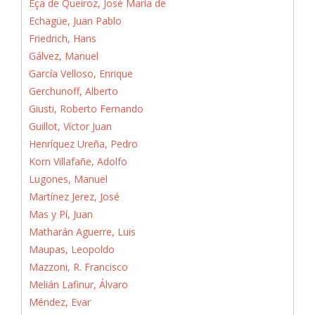
Eça de Queiroz, José María de
Echagüe, Juan Pablo
Friedrich, Hans
Gálvez, Manuel
García Velloso, Enrique
Gerchunoff, Alberto
Giusti, Roberto Fernando
Guillot, Víctor Juan
Henríquez Ureña, Pedro
Korn Villafañe, Adolfo
Lugones, Manuel
Martínez Jerez, José
Mas y Pí, Juan
Matharán Aguerre, Luis
Maupas, Leopoldo
Mazzoni, R. Francisco
Melián Lafinur, Álvaro
Méndez, Evar