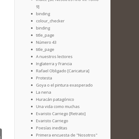
9]
binding
colour_checker
binding
title_page
Número 43
title_page
A nuestros lectores
Inglaterra y Francia
Rafael Obligado [Caricatura]
Protesta
Goya o el pintura exasperado
La nena
Huracán patagónico
Una vida como muchas
Evaristo Carriego [Retrato]
Evaristo Carriego
Poesías ineditas
Primera encuesta de "Nosotros"