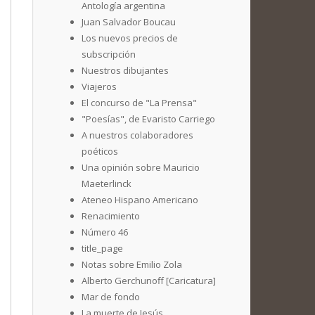
Antología argentina
Juan Salvador Boucau
Los nuevos precios de
subscripción
Nuestros dibujantes
Viajeros
El concurso de "La Prensa"
"Poesías", de Evaristo Carriego
A nuestros colaboradores
poéticos
Una opinión sobre Mauricio
Maeterlinck
Ateneo Hispano Americano
Renacimiento
Número 46
title_page
Notas sobre Emilio Zola
Alberto Gerchunoff [Caricatura]
Mar de fondo
La muerte de Jesús