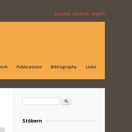
Español
Deutsch
English
work
Publications
Bibliography
Links
Search form
Search
Stöbern