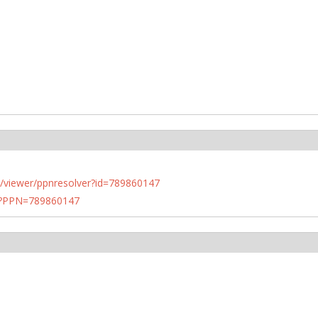
n.de/viewer/ppnresolver?id=789860147
PN?PPN=789860147