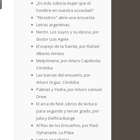
¿Es más culta la mujer que el
hombre en nuestra sociedad?
"Nosotros" abre una encuesta
Letras argentinas
Nerón. Los suyos y su época, por
doctor Luis Agote
El espejo de la fuente, por Rafael
Alberto Arrieta
Melpómene, por Arturo Capdevila.
Córdoba
Las barcas del ensueño, por
Arturo Orgaz. Córdoba
Palmas y Yedra, por Arturo samuel
Drew
El arca de Noé. Libros de lectura
para segundo y tercer grado, por
Julia y Delfina Bunge
Al Ras de los Ensueños, por Raúl
Oyhanarte. La Plata
Letras españolas