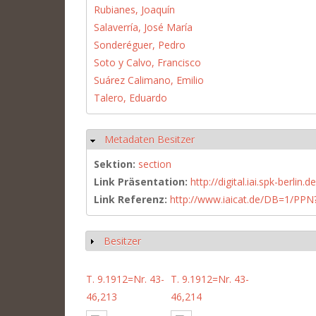
Rubianes, Joaquín
Salaverría, José María
Sonderéguer, Pedro
Soto y Calvo, Francisco
Suárez Calimano, Emilio
Talero, Eduardo
Metadaten Besitzer
Hide
Sektion:
section
Link Präsentation:
http://digital.iai.spk-berli
Link Referenz:
http://www.iaicat.de/DB=1/P
Besitzer
Show
T. 9.1912=Nr. 43-
T. 9.1912=Nr. 43-
46,213
46,214