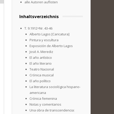
alle Autoren auflisten
Inhaltsverzeichnis
T. 9.1912=Nr. 43-46
Alberto Lagos [Caricatura]
Pintura y escultura
Exposición de Alberto Lagos
José A. Merediz
El año artístico
El año literario
Teatro Nacional
Crónica musical
El año político
La literatura sociológica hispano-
americana
Crónica femenina
Notas y comentarios
Una obra de transcendencia: