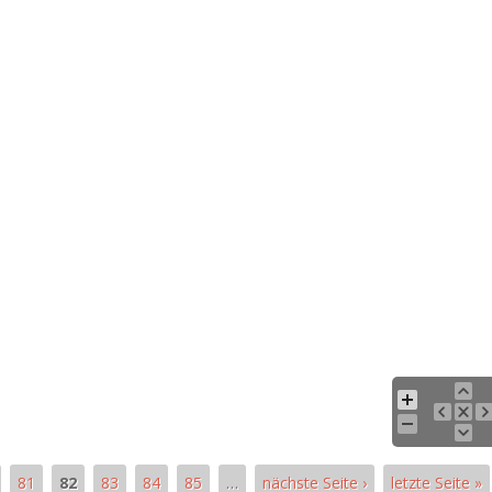
81
82
83
84
85
…
nächste Seite ›
letzte Seite »