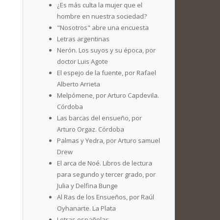
¿Es más culta la mujer que el
hombre en nuestra sociedad?
"Nosotros" abre una encuesta
Letras argentinas
Nerón. Los suyos y su época, por
doctor Luis Agote
El espejo de la fuente, por Rafael
Alberto Arrieta
Melpómene, por Arturo Capdevila.
Córdoba
Las barcas del ensueño, por
Arturo Orgaz. Córdoba
Palmas y Yedra, por Arturo samuel
Drew
El arca de Noé. Libros de lectura
para segundo y tercer grado, por
Julia y Delfina Bunge
Al Ras de los Ensueños, por Raúl
Oyhanarte. La Plata
Letras españolas