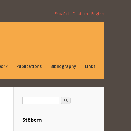
Español
Deutsch
English
work
Publications
Bibliography
Links
Search form
Search
Stöbern