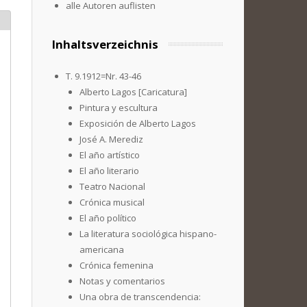
alle Autoren auflisten
Inhaltsverzeichnis
T. 9.1912=Nr. 43-46
Alberto Lagos [Caricatura]
Pintura y escultura
Exposición de Alberto Lagos
José A. Merediz
El año artístico
El año literario
Teatro Nacional
Crónica musical
El año político
La literatura sociológica hispano-
americana
Crónica femenina
Notas y comentarios
Una obra de transcendencia: