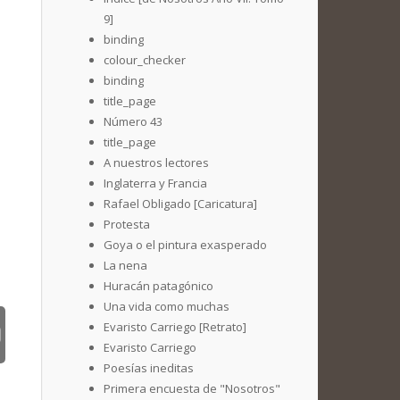
9]
binding
colour_checker
binding
title_page
Número 43
title_page
A nuestros lectores
Inglaterra y Francia
Rafael Obligado [Caricatura]
Protesta
Goya o el pintura exasperado
La nena
Huracán patagónico
Una vida como muchas
Evaristo Carriego [Retrato]
Evaristo Carriego
Poesías ineditas
Primera encuesta de "Nosotros"