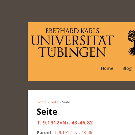
Home
Blog
Home
»
Seite
» Seite
You are here
Seite
T. 9.1912=Nr. 43-46,82
Parent:
T. 9.1912=Nr. 43-46