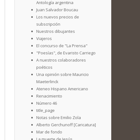
Antología argentina
Juan Salvador Boucau
Los nuevos precios de
subscripción
Nuestros dibujantes
Viajeros
El concurso de "La Prensa"
"Poesías", de Evaristo Carriego
A nuestros colaboradores
poéticos
Una opinión sobre Mauricio
Maeterlinck
Ateneo Hispano Americano
Renacimiento
Número 46
title_page
Notas sobre Emilio Zola
Alberto Gerchunoff [Caricatura]
Mar de fondo
La muerte de Jesús