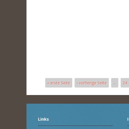
« erste Seite
‹ vorherige Seite
…
24
Pages
Links