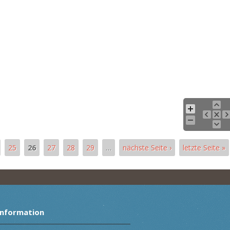
25
26
27
28
29
…
nächste Seite ›
letzte Seite »
Information