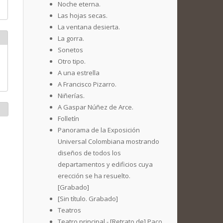
Noche eterna.
Las hojas secas.
La ventana desierta.
La gorra.
Sonetos
Otro tipo.
A una estrella
A Francisco Pizarro.
Niñerías.
A Gaspar Núñez de Arce.
Folletín
Panorama de la Exposición
Universal Colombiana mostrando
diseños de todos los
departamentos y edificios cuya
erección se ha resuelto.
[Grabado]
[Sin título. Grabado]
Teatros
Teatro principal - [Retrato de] Paco