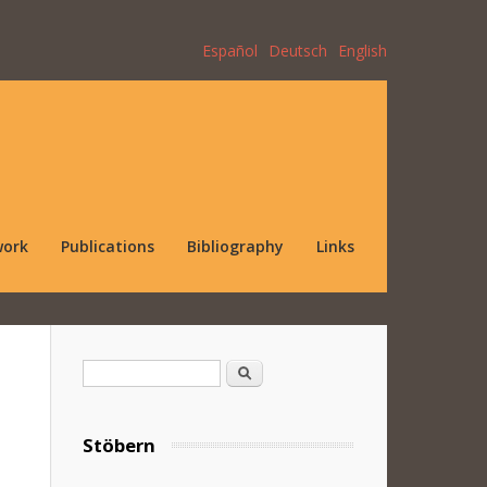
Español
Deutsch
English
work
Publications
Bibliography
Links
Search form
Search
Stöbern