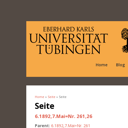
Home
Blog
Home
»
Seite
» Seite
You are here
Seite
6.1892,7.Mai=Nr. 261,26
Parent:
6.1892,7.Mai=Nr. 261