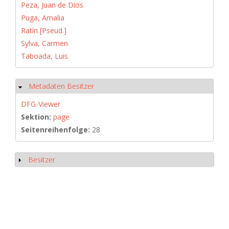
Peza, Juan de Dios
Puga, Amalia
Ratín [Pseud.]
Sylva, Carmen
Taboada, Luis
Metadaten Besitzer
Hide
DFG-Viewer
Sektion:
page
Seitenreihenfolge:
28
Besitzer
Show