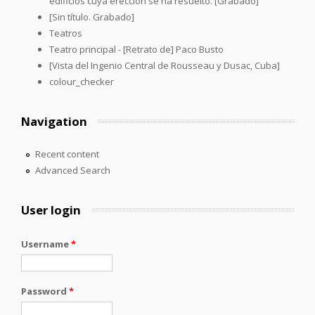
edificios cuya erección se ha resuelto. [Grabado]
[Sin título. Grabado]
Teatros
Teatro principal - [Retrato de] Paco Busto
[Vista del Ingenio Central de Rousseau y Dusac, Cuba]
colour_checker
Navigation
Recent content
Advanced Search
User login
Username
*
Password
*