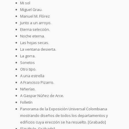
Mi sol
Miguel Grau.
Manuel M. Flórez
Junto a un arroyo.
Eterna selección.
Noche eterna.
Las hojas secas.
La ventana desierta.
La gorra.
Sonetos
Otro tipo.
A una estrella
A Francisco Pizarro.
Niñerías.
A Gaspar Núñez de Arce.
Folletín
Panorama de la Exposición Universal Colombiana
mostrando diseños de todos los departamentos y
edificios cuya erección se ha resuelto. [Grabado]
[Sin título. Grabado]