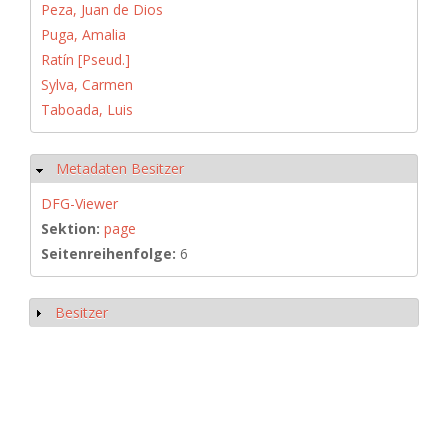
Peza, Juan de Dios
Puga, Amalia
Ratín [Pseud.]
Sylva, Carmen
Taboada, Luis
Metadaten Besitzer
Hide
DFG-Viewer
Sektion:
page
Seitenreihenfolge:
6
Besitzer
Show