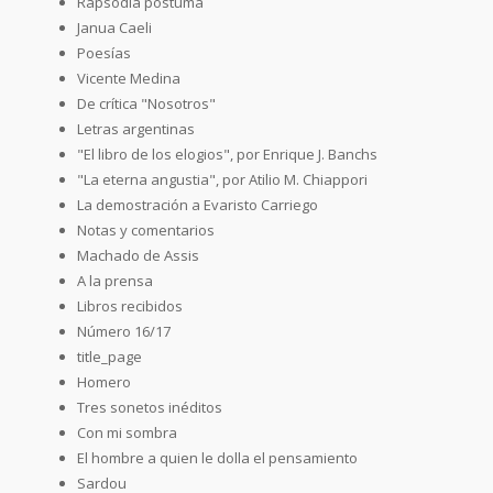
Rapsodia póstuma
Janua Caeli
Poesías
Vicente Medina
De crítica "Nosotros"
Letras argentinas
"El libro de los elogios", por Enrique J. Banchs
"La eterna angustia", por Atilio M. Chiappori
La demostración a Evaristo Carriego
Notas y comentarios
Machado de Assis
A la prensa
Libros recibidos
Número 16/17
title_page
Homero
Tres sonetos inéditos
Con mi sombra
El hombre a quien le dolla el pensamiento
Sardou