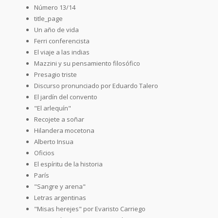
Número 13/14
title_page
Un año de vida
Ferri conferencista
El viaje a las indias
Mazzini y su pensamiento filosófico
Presagio triste
Discurso pronunciado por Eduardo Talero
El jardín del convento
"El arlequín"
Recojete a soñar
Hilandera mocetona
Alberto Insua
Oficios
El espíritu de la historia
París
"Sangre y arena"
Letras argentinas
"Misas herejes" por Evaristo Carriego