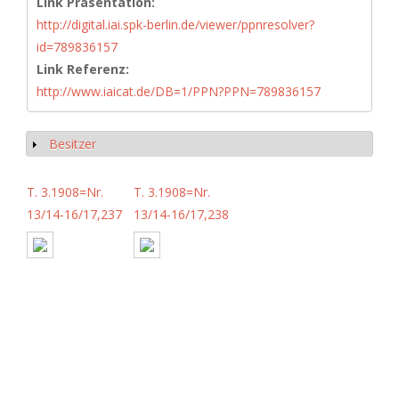
Link Präsentation:
http://digital.iai.spk-berlin.de/viewer/ppnresolver?
id=789836157
Link Referenz:
http://www.iaicat.de/DB=1/PPN?PPN=789836157
Besitzer
Show
T. 3.1908=Nr.
T. 3.1908=Nr.
13/14-16/17,237
13/14-16/17,238