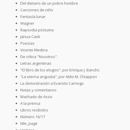
Del dietario de un pobre hombre
Canciones de niño
Fantasía lunar
Wagner
Rapsodia póstuma
Janua Caeli
Poesías
Vicente Medina
De crítica "Nosotros"
Letras argentinas
"El libro de los elogios", por Enrique J. Banchs
"La eterna angustia", por Atilio M. Chiappori
La demostración a Evaristo Carriego
Notas y comentarios
Machado de Assis
A la prensa
Libros recibidos
Número 16/17
title_page
Homero