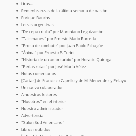
Liras...
Remenbranzas de la última semana de pasión
Enrique Banchs
Letras argentinas
"De cepa criolla" por Martiniano Leguizamón
"Talismanes" por Ernesto Mario Barreda
"Prosa de combate" por Juan Pablo Echagüe
"Ánima" por Ernesto P. Turini
"Historia de un amor turbio" por Horacio Quiroga
"Perlas rotas" por José María Vélez
Notas comentarios
[Cartas] de Francisco Capello y de M. Menendez y Pelayo
Un nuevo colaborador
A nuestros lectores
"Nosotros" en el interior
Nuestro administrador
Advertencia
"Salón Sud Americano"
Libros recibidos