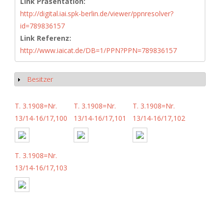
Link Präsentation:
http://digital.iai.spk-berlin.de/viewer/ppnresolver?
id=789836157
Link Referenz:
http://www.iaicat.de/DB=1/PPN?PPN=789836157
Besitzer
Show
T. 3.1908=Nr.
T. 3.1908=Nr.
T. 3.1908=Nr.
13/14-16/17,100
13/14-16/17,101
13/14-16/17,102
T. 3.1908=Nr.
13/14-16/17,103