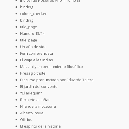
Índice [de Nosotros Año II. Tomo 3]
binding
colour_checker
binding
title_page
Número 13/14
title_page
Un año de vida
Ferri conferencista
El viaje a las indias
Mazzini y su pensamiento filosófico
Presagio triste
Discurso pronunciado por Eduardo Talero
El jardín del convento
"El arlequín"
Recojete a soñar
Hilandera mocetona
Alberto Insua
Oficios
El espíritu de la historia