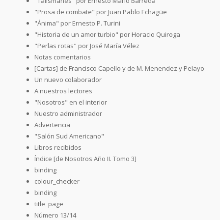
"Talismanes" por Ernesto Mario Barreda
"Prosa de combate" por Juan Pablo Echagüe
"Ánima" por Ernesto P. Turini
"Historia de un amor turbio" por Horacio Quiroga
"Perlas rotas" por José María Vélez
Notas comentarios
[Cartas] de Francisco Capello y de M. Menendez y Pelayo
Un nuevo colaborador
A nuestros lectores
"Nosotros" en el interior
Nuestro administrador
Advertencia
"Salón Sud Americano"
Libros recibidos
Índice [de Nosotros Año II. Tomo 3]
binding
colour_checker
binding
title_page
Número 13/14