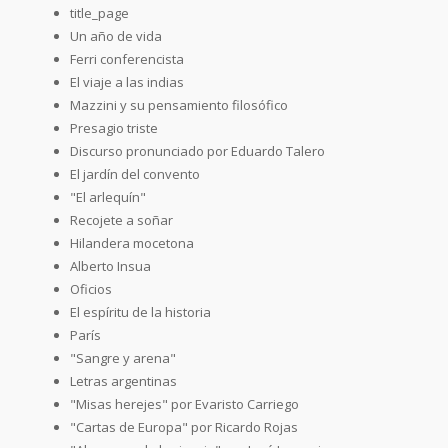
title_page
Un año de vida
Ferri conferencista
El viaje a las indias
Mazzini y su pensamiento filosófico
Presagio triste
Discurso pronunciado por Eduardo Talero
El jardín del convento
"El arlequín"
Recojete a soñar
Hilandera mocetona
Alberto Insua
Oficios
El espíritu de la historia
París
"Sangre y arena"
Letras argentinas
"Misas herejes" por Evaristo Carriego
"Cartas de Europa" por Ricardo Rojas