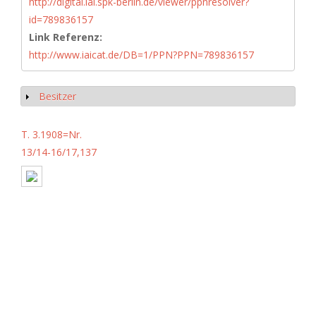
http://digital.iai.spk-berlin.de/viewer/ppnresolver?
id=789836157
Link Referenz:
http://www.iaicat.de/DB=1/PPN?PPN=789836157
Besitzer
Show
T. 3.1908=Nr.
13/14-16/17,137