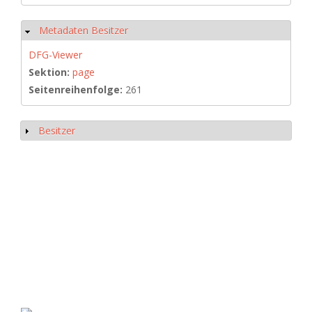
Metadaten Besitzer
Ausblenden
DFG-Viewer
Sektion:
page
Seitenreihenfolge:
261
Besitzer
Anzeigen