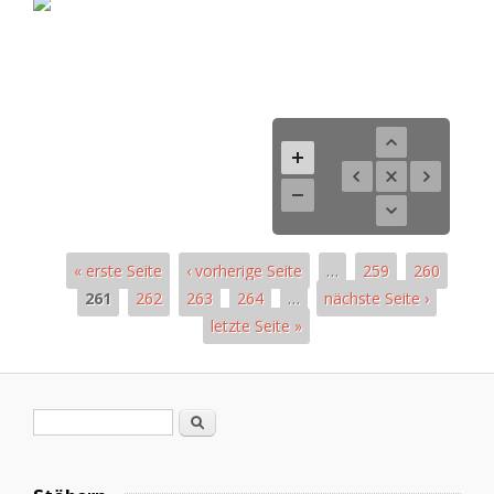
« erste Seite
‹ vorherige Seite
…
259
260
261
262
263
264
…
nächste Seite ›
letzte Seite »
Seiten
Suchformular
Suche