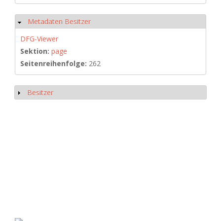
Metadaten Besitzer
Ausblenden
DFG-Viewer
Sektion:
page
Seitenreihenfolge:
262
Besitzer
Anzeigen