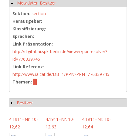
Metadaten Besitzer
Ausblenden
Sektion:
section
Herausgeber:
Klassifizierung:
Sprachen:
Link Präsentation:
http://digital.iai.spk-berlin.de/viewer/ppnresolver?
id=776339745
Link Referenz:
http://www.iaicat.de/DB=1/PPN?PPN=776339745
Themen:
Besitzer
Anzeigen
4.1911=Nr. 10-
4.1911=Nr. 10-
4.1911=Nr. 10-
12,62
12,63
12,64