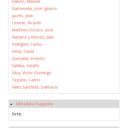
Gálvez, Manuel
Garmendia, José Ignacio
Jaurès, Jean
Levene, Ricardo
Martínez Orozco, José
Navarra y Monzó, Julio
Pellegrini, Carlos
Peña, David
Quesada, Ernesto
Saldías, Adolfo
Silva, Victor Domingo
Tejedor, Carlos
Vélez Sarsfield, Dalmacio
Metadata magazine
Ausblenden
Orte: