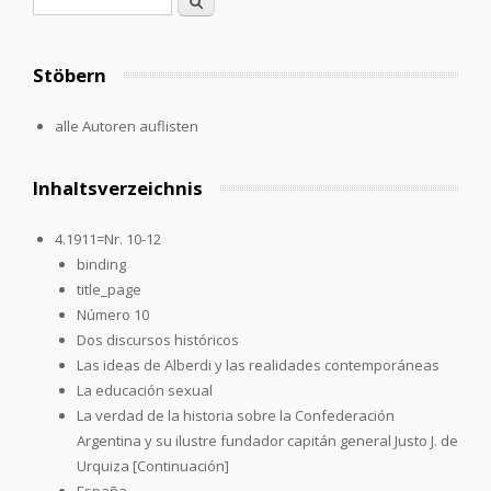
Suchformular
Suche
Stöbern
alle Autoren auflisten
Inhaltsverzeichnis
4.1911=Nr. 10-12
binding
title_page
Número 10
Dos discursos históricos
Las ideas de Alberdi y las realidades contemporáneas
La educación sexual
La verdad de la historia sobre la Confederación
Argentina y su ilustre fundador capitán general Justo J. de
Urquiza [Continuación]
España