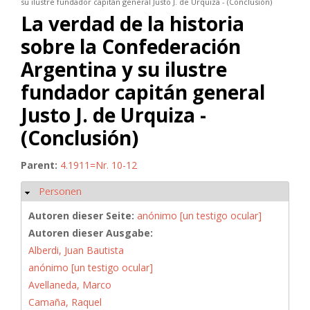
su ilustre fundador capitán general Justo J. de Urquiza - (Conclusión)
La verdad de la historia
sobre la Confederación
Argentina y su ilustre
fundador capitán general
Justo J. de Urquiza -
(Conclusión)
Parent:
4.1911=Nr. 10-12
Personen
Ausblenden
Autoren dieser Seite:
anónimo [un testigo ocular]
Autoren dieser Ausgabe:
Alberdi, Juan Bautista
anónimo [un testigo ocular]
Avellaneda, Marco
Camaña, Raquel