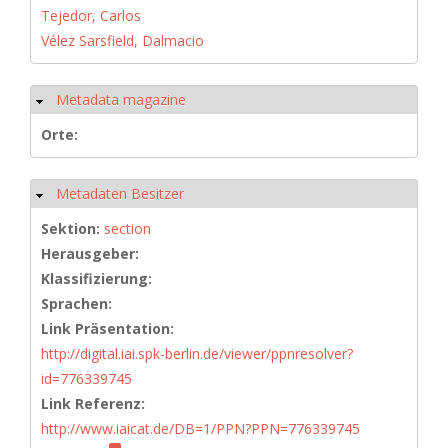
Tejedor, Carlos
Vélez Sarsfield, Dalmacio
Metadata magazine
Ausblenden
Orte:
Metadaten Besitzer
Ausblenden
Sektion:
section
Herausgeber:
Klassifizierung:
Sprachen:
Link Präsentation:
http://digital.iai.spk-berlin.de/viewer/ppnresolver?
id=776339745
Link Referenz:
http://www.iaicat.de/DB=1/PPN?PPN=776339745