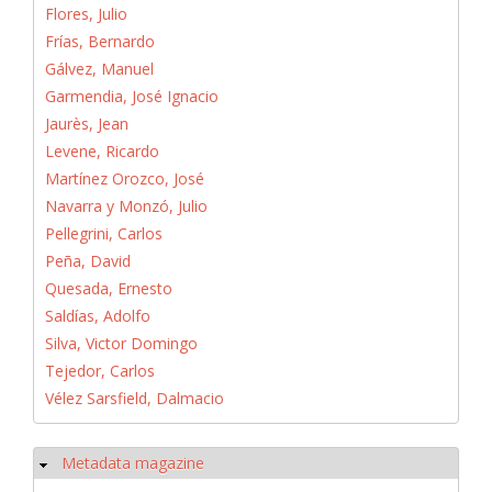
Flores, Julio
Frías, Bernardo
Gálvez, Manuel
Garmendia, José Ignacio
Jaurès, Jean
Levene, Ricardo
Martínez Orozco, José
Navarra y Monzó, Julio
Pellegrini, Carlos
Peña, David
Quesada, Ernesto
Saldías, Adolfo
Silva, Victor Domingo
Tejedor, Carlos
Vélez Sarsfield, Dalmacio
Metadata magazine
Ausblenden