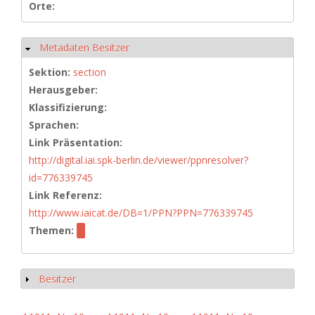
Orte:
Metadaten Besitzer
Ausblenden
Sektion:
section
Herausgeber:
Klassifizierung:
Sprachen:
Link Präsentation:
http://digital.iai.spk-berlin.de/viewer/ppnresolver?
id=776339745
Link Referenz:
http://www.iaicat.de/DB=1/PPN?PPN=776339745
Themen:
Besitzer
Anzeigen