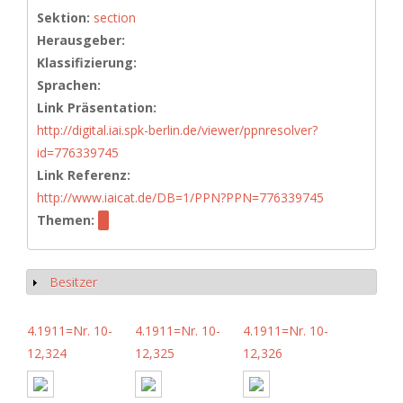
Sektion:
section
Herausgeber:
Klassifizierung:
Sprachen:
Link Präsentation:
http://digital.iai.spk-berlin.de/viewer/ppnresolver?
id=776339745
Link Referenz:
http://www.iaicat.de/DB=1/PPN?PPN=776339745
Themen:
Besitzer
Anzeigen
4.1911=Nr. 10-
4.1911=Nr. 10-
4.1911=Nr. 10-
12,324
12,325
12,326