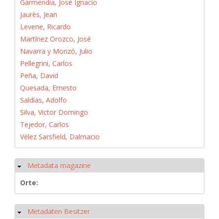
Garmendia, José Ignacio
Jaurès, Jean
Levene, Ricardo
Martínez Orozco, José
Navarra y Monzó, Julio
Pellegrini, Carlos
Peña, David
Quesada, Ernesto
Saldías, Adolfo
Silva, Victor Domingo
Tejedor, Carlos
Vélez Sarsfield, Dalmacio
Metadata magazine
Ausblenden
Orte:
Metadaten Besitzer
Ausblenden