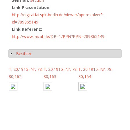
Sektion:
section
Link Präsentation:
http://digital.iai.spk-berlin.de/viewer/ppnresolver?
id=789865149
Link Referenz:
http://www.iaicat.de/DB=1/PPN?PPN=789865149
Besitzer
Show
T. 20.1915=Nr. 78-
T. 20.1915=Nr. 78-
T. 20.1915=Nr. 78-
80,162
80,163
80,164