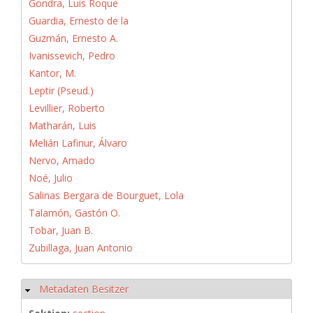
Gondra, Luis Roque
Guardia, Ernesto de la
Guzmán, Ernesto A.
Ivanissevich, Pedro
Kantor, M.
Leptir (Pseud.)
Levillier, Roberto
Matharán, Luis
Melián Lafinur, Álvaro
Nervo, Amado
Noé, Julio
Salinas Bergara de Bourguet, Lola
Talamón, Gastón O.
Tobar, Juan B.
Zubillaga, Juan Antonio
Metadaten Besitzer
Hide