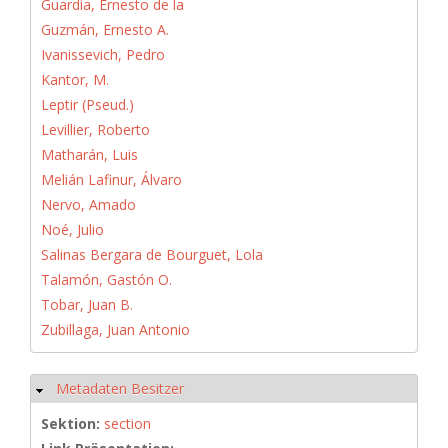
Guardia, Ernesto de la
Guzmán, Ernesto A.
Ivanissevich, Pedro
Kantor, M.
Leptir (Pseud.)
Levillier, Roberto
Matharán, Luis
Melián Lafinur, Álvaro
Nervo, Amado
Noé, Julio
Salinas Bergara de Bourguet, Lola
Talamón, Gastón O.
Tobar, Juan B.
Zubillaga, Juan Antonio
Metadaten Besitzer
Hide
Sektion:
section