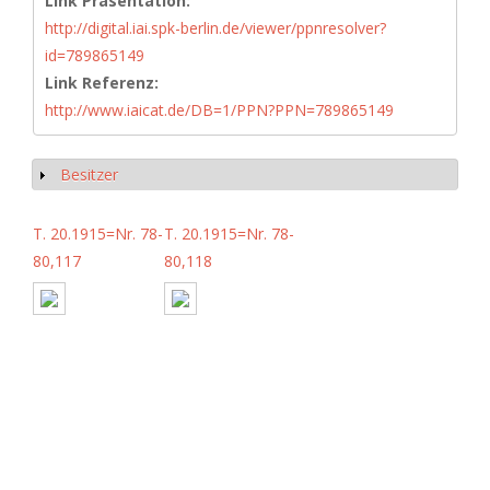
Link Präsentation:
http://digital.iai.spk-berlin.de/viewer/ppnresolver?
id=789865149
Link Referenz:
http://www.iaicat.de/DB=1/PPN?PPN=789865149
Besitzer
Show
T. 20.1915=Nr. 78-
T. 20.1915=Nr. 78-
80,117
80,118